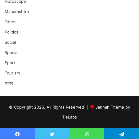
Horoscope
Maharashtra
Other
Politics
Social
Special
Sport
Tourism
बाजार
© Copyright 2026, All Rights Reserved |
Jannah Theme by
TieLabs