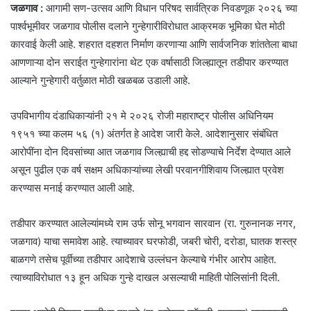
जळगाव :
आगामी सण-उत्सव आणि विधान परिषद सार्वत्रिक निवडणूक २०२६ च्या
पार्श्वभूमीवर जळगाव पोलीस दलाने गुन्हेगारीविरोधात आक्रमक भूमिका घेत मोठी
कारवाई केली आहे. शहरात दहशत निर्माण करणाऱ्या आणि सार्वजनिक शांततेला बाधा
आणणाऱ्या दोन सराईत गुन्हेगारांना थेट एक वर्षासाठी जिल्ह्यातून तडीपार करण्यात
आल्याने गुन्हेगारी वर्तुळात मोठी खळबळ उडाली आहे.
उपविभागीय दंडाधिकाऱ्यांनी २१ मे २०२६ रोजी महाराष्ट्र पोलीस अधिनियम
१९५१ च्या कलम ५६ (१) अंतर्गत हे आदेश जारी केले. आदेशानुसार संबंधित
आरोपींना दोन दिवसांच्या आत जळगाव जिल्ह्याची हद्द सोडण्याचे निर्देश देण्यात आले
असून पुढील एक वर्ष सक्षम अधिकाऱ्यांच्या लेखी परवानगीशिवाय जिल्ह्यात प्रवेश
करण्यास मनाई करण्यात आली आहे.
तडीपार करण्यात आलेल्यांमध्ये राम उर्फ सोनू भगवान सारवान (रा. गुरुनानक नगर,
जळगाव) याचा समावेश आहे. त्याच्यावर घरफोडी, जबरी चोरी, दरोडा, घातक शस्त्र
बाळगणे तसेच पूर्वीच्या तडीपार आदेशाचे उल्लंघन केल्याचे गंभीर आरोप आहेत.
त्याच्याविरोधात १३ हून अधिक गुन्हे दाखल असल्याची माहिती पोलिसांनी दिली.