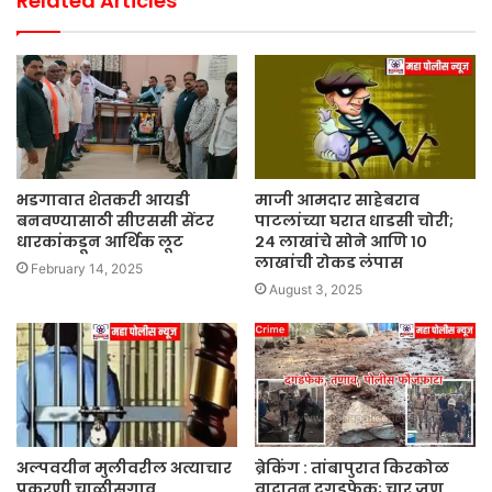
Related Articles
भडगावात शेतकरी आयडी
माजी आमदार साहेबराव
बनवण्यासाठी सीएससी सेंटर
पाटलांच्या घरात धाडसी चोरी;
धारकांकडून आर्थिक लूट
२४ लाखांचे सोने आणि १०
लाखांची रोकड लंपास
February 14, 2025
August 3, 2025
अल्पवयीन मुलीवरील अत्याचार
ब्रेकिंग : तांबापुरात किरकोळ
प्रकरणी चाळीसगाव
वादातून दगडफेक; चार जण