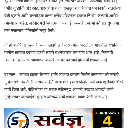
दुसरा आरोपी विशाल मुरलीधर दाभाडे (रा. रामेश्वर कॉलनी, जळगाव) याच्यावरही
गंभीर गुन्ह्यांची नोंद आहे. शस्त्रांचा धाक दाखवून नागरिकांना धमकावणे, रात्रीच्या
वेळी दुकाने आणि घरफोड्या करणे तसेच परिसरात दहशत निर्माण केल्याचे आरोप
त्याच्यावर आहेत. वारंवार प्रतिबंधात्मक कारवाई करूनही त्याच्या वर्तनात सुधारणा
होत नसल्याचे पोलिसांनी नमूद केले.
दोन्ही आरोपींना तडीपारीच्या कालावधीत ते वास्तव्यास असलेल्या भागातील स्थानिक
पोलीस ठाण्यात दरमहा हजेरी लावणे बंधनकारक करण्यात आले आहे. नियमांचे
उल्लंघन झाल्यास त्यांच्यावर आणखी कठोर कारवाई होण्याची शक्यता आहे.
दरम्यान, “कायदा हातात घेणाऱ्या आणि शहरात दहशत निर्माण करणाऱ्या कोणत्याही
गुन्हेगाराची गय केली जाणार नाही,” असा थेट इशारा पोलीस अधीक्षक श्रीकांत धिवरे
यांनी दिला आहे. पोलिसांच्या या धडक मोहिमेमुळे आगामी काळात आणखी काही
गुन्हेगारांवर कारवाईची कुऱ्हाड कोसळण्याची शक्यता व्यक्त केली जात आहे.