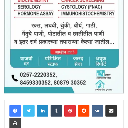
LinkedIn
Tumblr
Pinterest
Reddit
VKontakte
Share via Email
Print