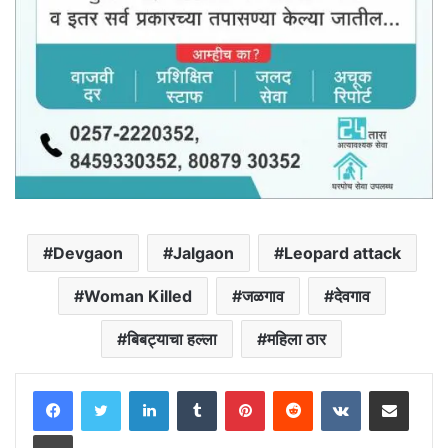
Devgaon
Jalgaon
Leopard attack
Woman Killed
जळगाव
देवगाव
बिबट्याचा हल्ला
महिला ठार
LinkedIn
Tumblr
Pinterest
Reddit
VKontakte
Share via Email
Print