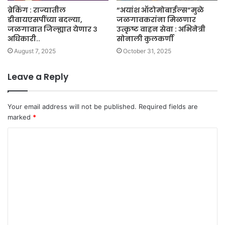
ब्रेकिंग : राज्यातील
“अयांश ऑटोमोबाईल्स”मुळे
डीवायएसपींच्या बदल्या,
जळगावकरांना मिळणार
जळगावात जिल्ह्यात येणार ३
उत्कृष्ट वाहन सेवा : अभिनेत्री
अधिकारी..
सोनाली कुलकर्णी
August 7, 2025
October 31, 2025
Leave a Reply
Your email address will not be published.
Required fields are
marked
*
C
o
m
m
e
n