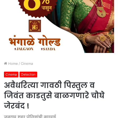
Home
/
Cinema
Cinema
Detection
अवैधरित्या गावठी पिस्तुल व
जिवंत काडतुसे बाळगणारे चौघे
जेरबंद !
जळगाव शहर पोलिसांची कारवाई