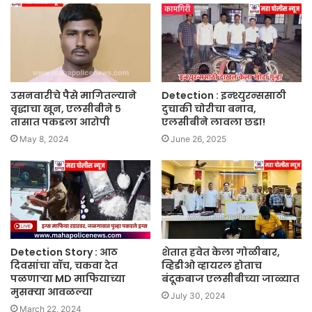
उसनवारीचे पैसे मागितल्याने
Detection : इन्श्युरन्ससाठी
वृद्धाचा खून, एलसीबीने ५
दुचाकी चोरीचा बनाव,
तासात पकडला आरोपी
एलसीबीने लावला छडा!
May 8, 2024
June 26, 2025
Detection Story : आठ
शेतात हवेत केला गोळीबार,
दिवसांचा वॉच, चकवा देत
व्हिडीओ व्हायरल होताच
पळणाऱ्या MD माफियाच्या
बंदूकबाज एलसीबीच्या जाळ्यात
मुसक्या आवळल्या
July 30, 2024
March 22, 2024