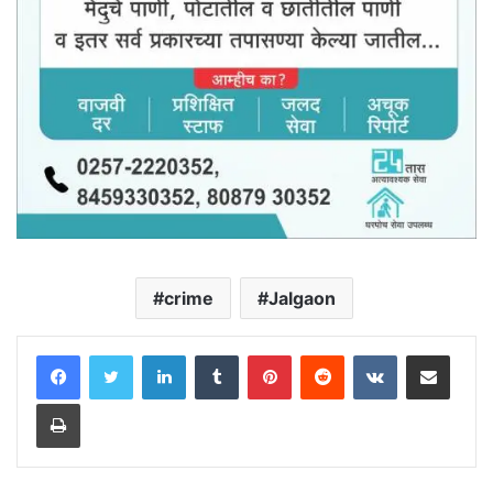
crime
Jalgaon
LinkedIn
Tumblr
Pinterest
Reddit
VKontakte
Share via Email
Print