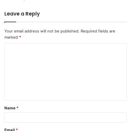
Leave a Reply
Your email address will not be published.
Required fields are
marked
*
C
o
m
m
e
n
t
Name
*
*
Email
*