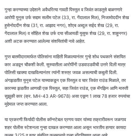
गुन्हा करण्याच्या उद्देशाने अवैधरित्या गावठी पिस्तुल व जिवंत काडतुसे बाळगणारे
आरोपी युनुस उर्फ सद्दाम सलीम पटेल (33, रा. गेंदालाल मिल), निजामोददीन शेख
हुसेनोददीन शेख (31, रा. आझाद नगर), शोएब अब्दुल सईद शेख (29, रा.
गेंदालाल मिल) व सौहिल शेख उर्फ दया सीआयडी युसुफ शेख (29, रा. शाहूनगर)
अशी अटक करण्यात आलेल्या संशयितांची नावे आहेत.
गुप्त बातमीदारामार्फत पोलिसांना माहिती मिळाल्यानंतर गुन्हे शोध पथकाने संशयित
कार अडवून चौकशी केली. सुरुवातीला आरोपींनी उडवाउडवीची उत्तरे दिली मात्र
पोलिसी खाक्या दाखविल्यानंतर त्यांनी शस्त्र जवळ असल्याची कबुली दिली.
अंगझडतीत युनुस पटेल याच्याकडून एक पिस्तुल व चार जिवंत राउंड मिळाले, तर
कारच्या झडतीत आणखी एक पिस्तुल, सहा जिवंत राउंड, एक मॅगझिन आणि मारुती
सुझुकी कार (क्र. MH-43 AR-9678) असा एकूण 1 लाख 78 हजार रुपयांचा
मुद्देमाल जप्त करण्यात आला.
या प्रकरणी फिर्यादी पोलीस कॉन्स्टेबल प्रणय पवार यांच्या तक्रारीवरून जळगाव
शहर पोलीस स्टेशनला गुन्हा दाखल करण्यात आला असून भारतीय हत्यार कायदा
कलम 3/25 व इतर संबंधित कलमान्वये गुन्हा नोंदविण्यात आला आहे.