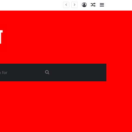
Log
Random
Sidebar
In
Article
Search
for