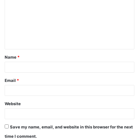
o
m
m
e
n
t
Name
*
*
Email
*
Website
Save my name, email, and website in this browser for the next
time I comment.