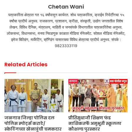
Chetan Wani
पत्रकारिता क्षेत्रात गत १६ वर्षांपासून कार्यरत. शोध पत्रकारिता, क्राईम रिपोर्टींगचा १५
वर्षांचा प्रदीर्घ अनुभव. राजकारण, प्रशासन, क्रीडा, संस्कृती, उद्योग जगतातील विशेष
लेखन. विविध दैनिक, मंत्रालय, माहिती व जनसंपर्क विभागातील पत्रकारितेचा अनुभव.
लोकसभा, विधानसभा, मनपा निवडणूक काळात मीडिया मॅनेजमेंट. सोशल मीडिया मॅनेजमेंट,
इमेज बिल्डिंग, मार्केटिंग, ब्रॅण्डिंग यासारख्या विविध क्षेत्राचा प्रदीर्घ अनुभव. संपर्क :
9823333119
Related Articles
जळगाव जिल्हा पोलिस दल
प्रीतिसुधाजी शिक्षण फंड
पोलिस स्पोर्ट्स कराटे/
नाशिकतर्फे अनुभूती स्कूलला
स्केटिंगच्या खेळाडूंची चमकदार
कौशल्य पुरस्कार