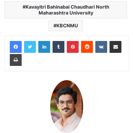
Kavayitri Bahinabai Chaudhari North
Maharashtra University
KBCNMU
LinkedIn
Tumblr
Pinterest
Reddit
VKontakte
Share via Email
Print