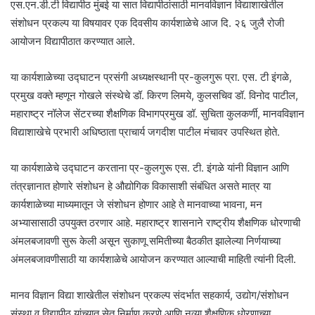
एस.एन.डी.टी विद्यापीठ मुंबई या सात विद्यापीठांसाठी मानवविज्ञान विद्याशाखेतील
संशोधन प्रकल्प या विषयावर एक दिवसीय कार्यशाळेचे आज दि. २६ जुलै रोजी
आयोजन विद्यापीठात करण्यात आले.
या कार्यशाळेच्या उद्घाटन प्रसंगी अध्यक्षस्थानी प्र-कुलगुरू प्रा. एस. टी इंगळे,
प्रमुख वक्ते म्हणून गोखले संस्थेचे डॉ. किरण लिमये, कुलसचिव डॉ. विनोद पाटील,
महाराष्ट्र नॉलेज सेंटरच्या शैक्षणिक विभागप्रमुख डॉ. सुचिता कुलकर्णी, मानवविज्ञान
विद्याशाखेचे प्रभारी अधिष्ठाता प्राचार्य जगदीश पाटील मंचावर उपस्थित होते.
या कार्यशाळेचे उद्घाटन करताना प्र-कुलगुरू एस. टी. इंगळे यांनी विज्ञान आणि
तंत्रज्ञानात होणारे संशोधन हे औद्योगिक विकासाशी संबंधित असते मात्र या
कार्यशाळेच्या माध्यमातून जे संशोधन होणार आहे ते मानवाच्या भावना, मन
अभ्यासासाठी उपयुक्त ठरणार आहे. महाराष्ट्र शासनाने राष्ट्रीय शैक्षणिक धोरणाची
अंमलबजावणी सुरू केली असून सुकाणू समितीच्या बैठकीत झालेल्या निर्णयाच्या
अंमलबजावणीसाठी या कार्यशाळेचे आयोजन करण्यात आल्याची माहिती त्यांनी दिली.
मानव विज्ञान विद्या शाखेतील संशोधन प्रकल्प संदर्भात सहकार्य, उद्योग/संशोधन
संस्था व विद्यापीठ यांच्यात सेतू निर्माण करणे आणि नव्या शैक्षणिक धोरणाच्या