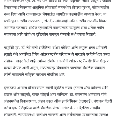
सेमिनारदरम्यान प्रा. डॉ. नेवे यांनी विविध देशांतील विद्वानांशी संवाद साधून राजकीय
विचारांच्या इतिहासाचा आधुनिक लोकशाही व्यवस्थेवर होणारा प्रभाव, संशोधनातील
नव्या दिशा आणि राज्यशास्त्र विषयातील जागतिक घडामोडींचा अभ्यास केला. या
चर्चांमधून भारतीय राज्यघटना, संसदीय लोकशाही आणि भारतीय राजकीय विचार
जागतिक पटलावर अधिक प्रभावीपणे मांडण्यासाठी उपयुक्त अशा अनेक नवीन
संकल्पना आणि संशोधन दृष्टिकोन समजून घेण्याची संधी त्यांना मिळाली.
यापूर्वीही प्रा. डॉ. नेवे यांनी अर्जेंटिना, दक्षिण कोरिया आणि संयुक्त अरब अमिराती
(यूएई) येथे आयोजित विविध आंतरराष्ट्रीय परिषदांमध्ये भारताचे प्रतिनिधित्व करत
संशोधन सादर केले आहे. त्यांच्या संशोधन कार्याची आंतरराष्ट्रीय शैक्षणिक क्षेत्रात
दखल घेण्यात आली असून, राज्यशास्त्र विषयातील जागतिक शैक्षणिक संवादात
त्यांनी सातत्याने सक्रिय सहभाग नोंदविला आहे.
इंग्लंडच्या अभ्यास दौऱ्यादरम्यान त्यांनी ब्रिटिश संसद (हाऊस ऑफ कॉमन्स आणि
हाऊस ऑफ लॉर्ड्स), रॉयल कोर्ट्स ऑफ जस्टिस, डॉ. बाबासाहेब आंबेडकर यांचे
लंडनमधील निवासस्थान, लंडन स्कूल ऑफ इकॉनॉमिक्स (एलएसई), नॅशनल गॅलरी
तसेच इतर ऐतिहासिक आणि शैक्षणिक संस्थांना भेट देऊन ब्रिटिश संसदीय
लोकशाही, न्यायव्यवस्था, संशोधन संस्कृती आणि सार्वजनिक प्रशासनाचा प्रत्यक्ष