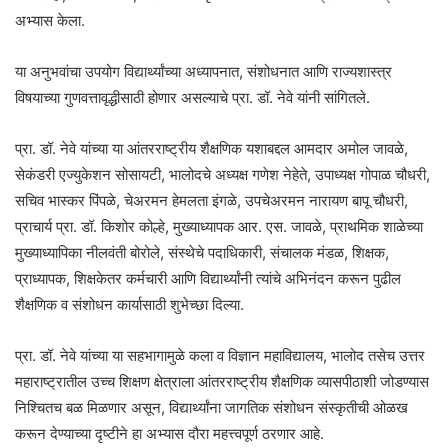
अभ्यास केला.
या अनुभवांचा उपयोग विद्यार्थ्यांच्या अध्यापनात, संशोधनात आणि राज्यशास्त्र
विषयाच्या गुणवत्तावृद्धीसाठी होणार असल्याचे प्रा. डॉ. नेवे यांनी सांगितले.
प्रा. डॉ. नेवे यांच्या या आंतरराष्ट्रीय शैक्षणिक यशाबद्दल आमदार अमोल जावळे,
सेकंडरी एज्युकेशन सोसायटी, भालोदचे अध्यक्ष गणेश नेहेते, उपाध्यक्ष गोपाळ चौधरी,
सचिव भास्कर पिंपळे, चेअरमन हेमलता इंगळे, उपचेअरमन नारायण बापू चौधरी,
प्राचार्य प्रा. डॉ. किशोर कोल्हे, मुख्याध्यापक आर. एस. जावळे, प्राथमिक शाळेच्या
मुख्याध्यापिका नीलवंती बोरोले, संस्थेचे पदाधिकारी, संचालक मंडळ, शिक्षक,
प्राध्यापक, शिक्षकेतर कर्मचारी आणि विद्यार्थ्यांनी त्यांचे अभिनंदन करून पुढील
शैक्षणिक व संशोधन कार्यासाठी शुभेच्छा दिल्या.
प्रा. डॉ. नेवे यांच्या या सहभागामुळे कला व विज्ञान महाविद्यालय, भालोद तसेच उत्तर
महाराष्ट्रातील उच्च शिक्षण क्षेत्राला आंतरराष्ट्रीय शैक्षणिक व्यासपीठाशी जोडण्यास
निश्चितच बळ मिळणार असून, विद्यार्थ्यांना जागतिक संशोधन संस्कृतीची ओळख
करून देण्याच्या दृष्टीने हा अभ्यास दौरा महत्त्वपूर्ण ठरणार आहे.