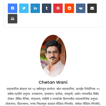
LinkedIn
Tumblr
Pinterest
Reddit
VKontakte
Share via Email
Print
Chetan Wani
पत्रकारिता क्षेत्रात गत १६ वर्षांपासून कार्यरत. शोध पत्रकारिता, क्राईम रिपोर्टींगचा १५
वर्षांचा प्रदीर्घ अनुभव. राजकारण, प्रशासन, क्रीडा, संस्कृती, उद्योग जगतातील विशेष
लेखन. विविध दैनिक, मंत्रालय, माहिती व जनसंपर्क विभागातील पत्रकारितेचा अनुभव.
लोकसभा, विधानसभा, मनपा निवडणूक काळात मीडिया मॅनेजमेंट. सोशल मीडिया मॅनेजमेंट,