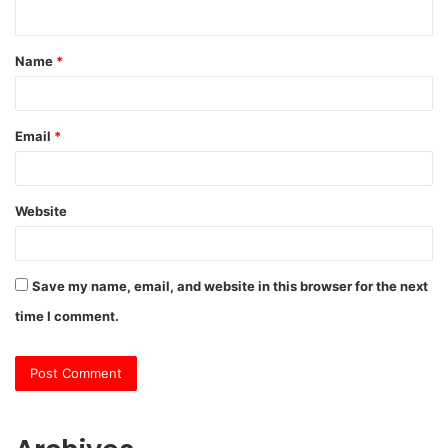
n
t
Name
*
*
Email
*
Website
Save my name, email, and website in this browser for the next
time I comment.