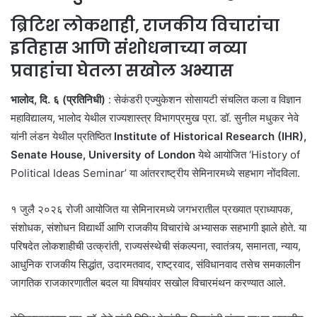
ब्रिटिश लोकशाही, राजकीय विचारांचा
इतिहास आणि संशोधनाच्या नव्या
प्रवाहांचा घेतला सखोल अभ्यास
भालोद, दि. ६ (प्रतिनिधी)
: सेकंडरी एज्युकेशन सोसायटी संचलित कला व विज्ञान
महाविद्यालय, भालोद येथील राज्यशास्त्र विभागप्रमुख प्रा. डॉ. सुनील मधुकर नेवे
यांनी लंडन येथील प्रतिष्ठित
Institute of Historical Research (IHR),
Senate House, University of London
येथे आयोजित ‘History of
Political Ideas Seminar’ या आंतरराष्ट्रीय सेमिनारमध्ये सहभाग नोंदविला.
१ जुलै २०२६ रोजी आयोजित या सेमिनारमध्ये जगभरातील प्रख्यात प्राध्यापक,
संशोधक, संशोधन विद्यार्थी आणि राजकीय विचारांचे अभ्यासक सहभागी झाले होते. या
परिषदेत लोकशाहीची उत्क्रांती, राज्यसंस्थेची संकल्पना, स्वातंत्र्य, समानता, न्याय,
आधुनिक राजकीय सिद्धांत, उदारमतवाद, राष्ट्रवाद, संविधानवाद तसेच समकालीन
जागतिक राजकारणातील बदल या विषयांवर सखोल विचारमंथन करण्यात आले.