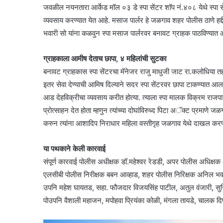
जवळील नयनतारा आर्केड मॉल ०३ डे स्पा सेंटर शॉप नं.४०८ येथे स्पा से
व्यवसाय करण्यात येत आहे. मसाज पार्लर हे जळगाव शहर पोलीस ठाणे ह
भवारी सो यांना कळवुन स्पा मसाज पार्लरवर बनावट ग्राहक पाठविण्यात आ
ग्राहकाला आमीष देताच छापा, ४ महिलांची सुटका
बनावट ग्राहकास स्पा सेंटरचा मॅनेजर राजु माधुजी जाट रा.कलोधिया त
इतर सेवा देण्याची आमिष दिल्याने सदर स्पा सेंटरवर छापा टाकण्यात आला
आड देहविक्रीचा व्यवसाय करीत होत्या. त्याला स्पा मालक विक्रम राजपाल
प्रोत्साहन देत होता म्हणुन त्यांच्या दोघांविरुध्द पिटा अॅक्ट प्रमाण
करुन त्यांना आशादिप निराधार महिला वस्तीगृह जळगाव येथे दाखल करण
या पथकाने केली कारवाई
संपूर्ण कारवाई पोलीस अधीक्षक डॉ.महेश्वर रेडडी, अपर पोलीस अधिक्षक
एलसीबी पोलीस निरीक्षक बबन आव्हाड, शहर पोलीस निरिक्षक अनिल भव
उपनि महेश घायतड, सहा. फौजदार विजयसिंह पाटील, अतुल वंजारी, सुन
पोउपनि वैशाली महाजन, मपोहवा प्रियंका कोळी, मंगला तायडे, चालक द