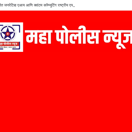
ीत जनरेटिव्ह एआय आणि क्वांटम कॉम्प्युटिंग राष्ट्रीय एफडीपीचा समारोप