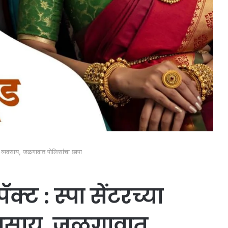
्या व्यवसाय, जळगावात पोलिसांचा छापा
क्ट : स्पा सेंटरच्या
्यवसाय, जळगावात