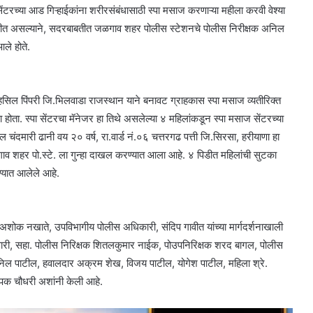
ंटरच्या आड गिऱ्हाईकांना शरीरसंबंधासाठी स्पा मसाज करणाऱ्या महीला करवी वेश्या
द्दीत असल्याने, सदरबाबतीत जळगाव शहर पोलीस स्टेशनचे पोलीस निरीक्षक अनिल
ले होते.
हसिल पिंपरी जि.भिलवाडा राजस्थान याने बनावट ग्राहकास स्पा मसाज व्यतीरिक्त
 होता. स्पा सेंटरचा मॅनेजर हा तिथे असलेल्या ४ महिलांकडून स्पा मसाज सेंटरच्या
 चंदमारी ढानी वय २० वर्ष, रा.वार्ड नं.०६ चत्तरगढ पत्ती जि.सिरसा, हरीयाणा हा
े जळगाव शहर पो.स्टे. ला गुन्हा दाखल करण्यात आला आहे. ४ पिडीत महिलांची सुटका
्यात आलेले आहे.
 अशोक नखाते, उपविभागीय पोलीस अधिकारी, संदिप गावीत यांच्या मार्गदर्शनाखाली
ारी, सहा. पोलीस निरिक्षक शितलकुमार नाईक, पोउपनिरिक्षक शरद बागल, पोलीस
िल पाटील, हवालदार अक्रम शेख, विजय पाटील, योगेश पाटील, महिला श्रे.
िपक चौधरी अशांनी केली आहे.