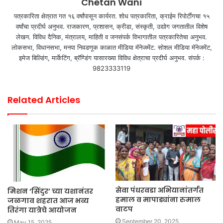
Chetan Wani
पत्रकारिता क्षेत्रात गत १६ वर्षांपासून कार्यरत. शोध पत्रकारिता, क्राईम रिपोर्टींगचा १५
वर्षांचा प्रदीर्घ अनुभव. राजकारण, प्रशासन, क्रीडा, संस्कृती, उद्योग जगतातील विशेष
लेखन. विविध दैनिक, मंत्रालय, माहिती व जनसंपर्क विभागातील पत्रकारितेचा अनुभव.
लोकसभा, विधानसभा, मनपा निवडणूक काळात मीडिया मॅनेजमेंट. सोशल मीडिया मॅनेजमेंट,
इमेज बिल्डिंग, मार्केटिंग, ब्रॅण्डिंग यासारख्या विविध क्षेत्राचा प्रदीर्घ अनुभव. संपर्क :
9823333119
Related Articles
सेवा पंधरवडा अभियानांतर्गत
मिशन ‘सिंदुर’ च्या यशानंतर
हमाल व मापाड्यांना रुमाल
जळगाव शहरात आज भव्य
वाटप
तिरंगा यात्रेचे आयोजन
September 20, 2025
May 15, 2025