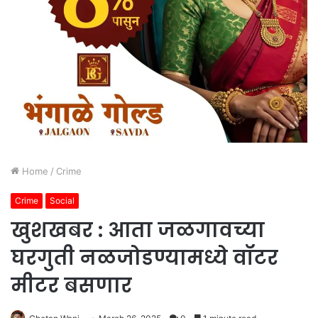
Home
/
Crime
Crime
Social
खुशखबर : आता जळगावच्या
घरगुती नळजोडण्यामध्ये वॉटर
मीटर बसणार