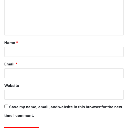
m
m
e
n
t
Name
*
*
Email
*
Website
Save my name, email, and website in this browser for the next
time I comment.