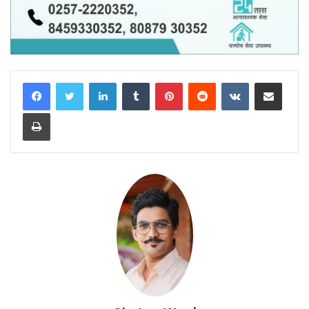
LinkedIn
Tumblr
Pinterest
Reddit
VKontakte
Share via Email
Print