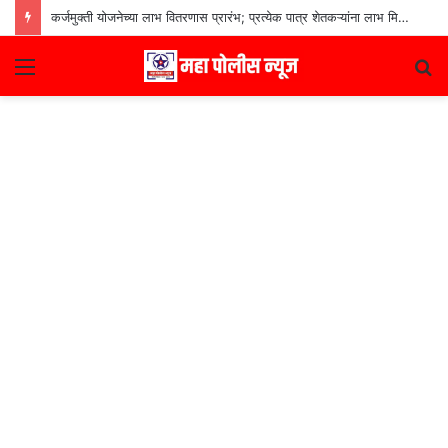
कर्जमुक्ती योजनेच्या लाभ वितरणास प्रारंभ; प्रत्येक पात्र शेतकऱ्यांना लाभ मिळणार– मुख्यमंत्री देवेंद्र फडणवीस
Menu
S
fo