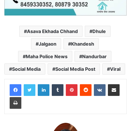
Asava Ekhada Chhand
Dhule
Jalgaon
Khandesh
Maha Police News
Nandurbar
Social Media
Social Media Post
Viral
LinkedIn
Tumblr
Pinterest
Reddit
VKontakte
Share via Email
Print