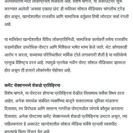
अल्पावधीतच मोठी लोकप्रियता मिळवली आहे. विशेष म्हणजे, या अकाउंटवर सुरू
करण्यात आलेली ‘असावा एखादा छंद’ ही मालिका सोशल मीडियावर चांगलीच ट्रेंड
होत असून, खान्देशातील राजकीय आणि सामाजिक वर्तुळात तिची जोरदार चर्चा रंगली
आहे.
या मालिकेत खान्देशातील विविध लोकप्रतिनिधी, सामाजिक कार्यकर्ते तसेच राजकीय
घडामोडींवर उपरोधिक पोस्टर आणि मिश्किल भाषेत भाष्य केले जाते. थेट कोणावरही
आरोप न करता, सध्याच्या परिस्थितीवर मार्मिक टोले लगावणारी शैली हे या मालिकेचे
प्रमुख वैशिष्ट्य ठरत आहे. त्यामुळे प्रत्येक नवीन पोस्ट सोशल मीडियावर व्हायरल
होत असून ती हजारो लोकांपर्यंत पोहोचत आहे.
कमेंट सेक्शनमध्ये शेकडो प्रतिक्रिया
विशेष म्हणजे, या पोस्टवर होणाऱ्या प्रतिक्रिया देखील तितक्याच चर्चेचा विषय ठरत
आहेत. अनेक समर्थक संबंधित व्यक्तींच्या बाजूने सकारात्मक भूमिका मांडताना
दिसतात, तर विरोधक आणि सामान्य नागरिक पोस्टमधील व्यंगाचे कौतुक करताना
दिसतात. अनेक पोस्टच्या कमेंट सेक्शनमध्ये शेकडो प्रतिक्रिया उमटत असून, त्या
पाहिल्यानंतर हे अकाउंट खान्देशातील सोशल मीडिया चर्चेचे प्रभावी व्यासपीठ
बनल्याचे चित्र दिसून येत आहे.