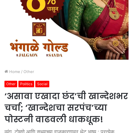
Home
/
Other
Other
Politics
Social
‘असावा एखादा छंद’ची खान्देशभर
चर्चा; ‘खान्देशचा सरपंच’च्या
पोस्टनी वाढवली धाकधूक!
व्यंग, टोमणे आणि सध्याच्या राजकारणावर थेट भाष्य : प्रत्येक