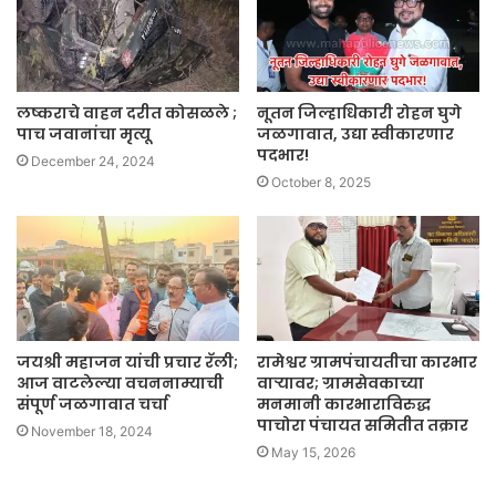
लष्कराचे वाहन दरीत कोसळले ;
नूतन जिल्हाधिकारी रोहन घुगे
पाच जवानांचा मृत्यू
जळगावात, उद्या स्वीकारणार
पदभार!
December 24, 2024
October 8, 2025
जयश्री महाजन यांची प्रचार रॅली;
रामेश्वर ग्रामपंचायतीचा कारभार
आज वाटलेल्या वचननाम्याची
वाऱ्यावर; ग्रामसेवकाच्या
संपूर्ण जळगावात चर्चा
मनमानी कारभाराविरुद्ध
पाचोरा पंचायत समितीत तक्रार
November 18, 2024
May 15, 2026