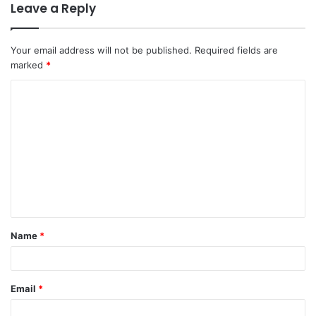
Leave a Reply
Your email address will not be published.
Required fields are
marked
*
C
o
m
m
e
n
t
Name
*
*
Email
*