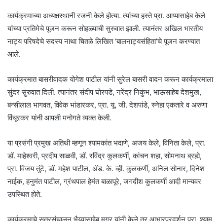
कार्यक्रमाच्या अध्यक्षस्थानी रजनी केले होत्या. त्यांच्या हस्ते प्रा. आप्पासाहेब केले
यांच्या प्रतिमेचे पूजन करून सोहळ्याची सुरुवात झाली. त्यानंतर अखिल भारतीय
नाट्य परिषदेचे सदस्य नाथा चितळे लिखित ‘बालनाट्यसंहिता’चे पूजन करण्यात
आले.
कार्यक्रमात बासरीवादक योगेश पाटील यांनी सुरेल बासरी वादन करून कार्यक्रमाला
सुंदर सुरुवात दिली. त्यानंतर संदीप घोरपडे, नरेंद्र निकुंभ, भाऊसाहेब देशमुख,
बन्सीलाल भागवत, विवेक भांडारकर, प्रा. यू. जी. देशपांडे, स्नेहा एकतारे व अरुणा
विंचूरकर यांनी आपली मनोगते व्यक्त केली.
या प्रसंगी प्रमुख अतिथी म्हणून श्यामकांत भदाणे, अजय केले, विनिता केले, प्रा.
डॉ. माहेश्वरी, प्रदीप साळवी, डॉ. रविंद्र कुलकर्णी, कांचन शहा, सोमनाथ ब्रह्मे,
प्रा. विजय तुंटे, डॉ. महेश पाटील, ॲड. के. व्ही. कुलकर्णी, अनिल सोनार, दिनेश
नाईक, हनुमंत पाटील, ग्रंथपाल हेमंत बाळापूरे, जगदीश कुलकर्णी आदी मान्यवर
उपस्थित होते.
कार्यक्रमाचे सूत्रसंचालन भैय्यासाहेब मगर यांनी केले तर आभारप्रदर्शन प्रा. श्याम