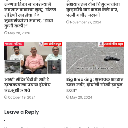
रुग्णवाहिका नाकारल्याने
संशयावरून दोन चिमुकल्यांना
नवजात बाळाचा मृत्यू ; संतप्त
कुऱ्हाडीचे वार करून केले ठार,
रोहिणी खडसेंचा थेट
पत्नी गंभीर जखमी
मुख्यमंत्र्यांना सवाल, “हत्या
November 27, 2024
कुणी केली?”
May 28, 2026
आम्ही मंदिरविरोधी आहे हे
Big Breaking : भुसावळ शहरात
दाखवण्याचा प्रयत्न होतोय :
डबल मर्डर, दोघांची गोळी झाडून
अँड.सुशील अत्रे
हत्त्या?
October 19, 2024
May 29, 2024
Leave a Reply