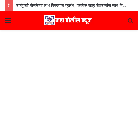
कर्जमुक्ती योजनेच्या लाभ वितरणास प्रारंभ; प्रत्येक पात्र शेतकऱ्यांना लाभ मिळणार– मुख्यमंत्री देवेंद्र फडणवीस
Menu
S
fo