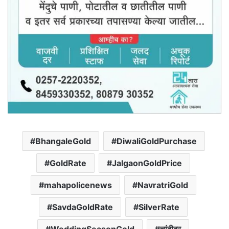
BhangaleGold
DiwaliGoldPurchase
GoldRate
JalgaonGoldPrice
mahapolicenews
NavratriGold
SavdaGoldRate
SilverRate
WeddingSeasonGold
चांदीदर