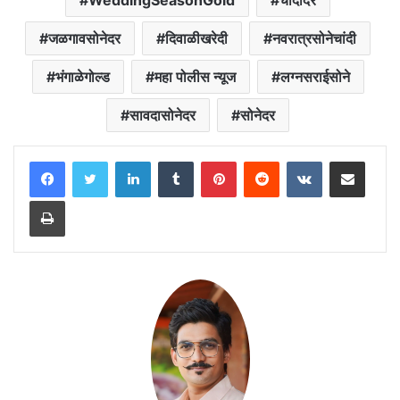
जळगावसोनेदर
दिवाळीखरेदी
नवरात्रसोनेचांदी
भंगाळेगोल्ड
महा पोलीस न्यूज
लग्नसराईसोने
सावदासोनेदर
सोनेदर
LinkedIn
Tumblr
Pinterest
Reddit
VKontakte
Share via Email
Print