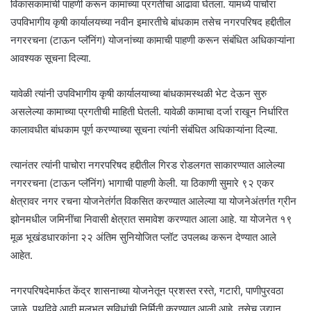
विकासकामांची पाहणी करून कामांच्या प्रगतीचा आढावा घेतला. यामध्ये पाचोरा
उपविभागीय कृषी कार्यालयच्या नवीन इमारतीचे बांधकाम तसेच नगरपरिषद हद्दीतील
नगररचना (टाऊन प्लॅनिंग) योजनांच्या कामाची पाहणी करून संबंधित अधिकाऱ्यांना
आवश्यक सूचना दिल्या.
यावेळी त्यांनी उपविभागीय कृषी कार्यालयाच्या बांधकामस्थळी भेट देऊन सुरु
असलेल्या कामाच्या प्रगतीची माहिती घेतली. यावेळी कामाचा दर्जा राखून निर्धारित
कालावधीत बांधकाम पूर्ण करण्याच्या सूचना त्यांनी संबंधित अधिकाऱ्यांना दिल्या.
त्यानंतर त्यांनी पाचोरा नगरपरिषद हद्दीतील गिरड रोडलगत साकारण्यात आलेल्या
नगररचना (टाऊन प्लॅनिंग) भागाची पाहणी केली. या ठिकाणी सुमारे ९२ एकर
क्षेत्रावर नगर रचना योजनेतंर्गत विकसित करण्यात आलेल्या या योजनेअंतर्गत ग्रीन
झोनमधील जमिनींचा निवासी क्षेत्रात समावेश करण्यात आला आहे. या योजनेत १९
मूळ भूखंडधारकांना २२ अंतिम सुनियोजित प्लॉट उपलब्ध करून देण्यात आले
आहेत.
नगरपरिषदेमार्फत केंद्र शासनाच्या योजनेतून प्रशस्त रस्ते, गटारी, पाणीपुरवठा
जाळे, पथदिवे आदी मूलभूत सुविधांची निर्मिती करण्यात आली आहे. तसेच उद्यान,