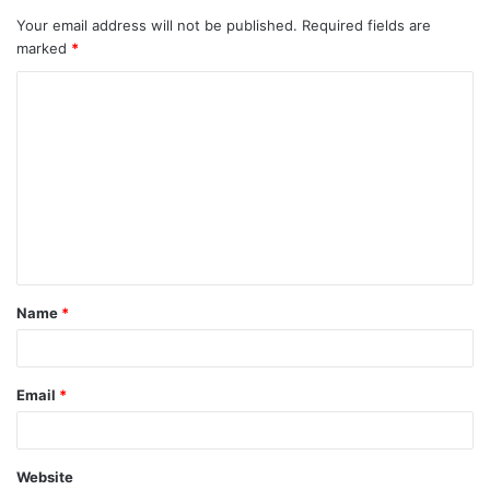
Your email address will not be published.
Required fields are
marked
*
C
o
m
m
e
n
t
Name
*
*
Email
*
Website