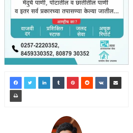
LinkedIn
Tumblr
Pinterest
Reddit
VKontakte
Share via Email
Print