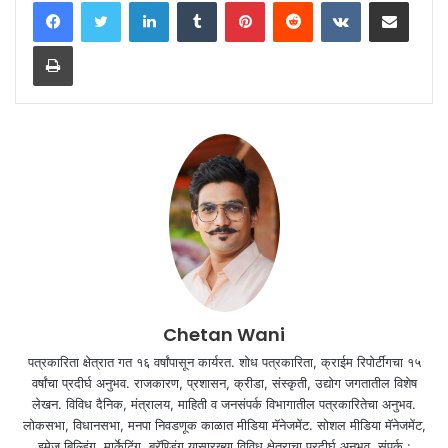
LinkedIn
Tumblr
Pinterest
Reddit
VKontakte
Share via Email
Print
Chetan Wani
पत्रकारिता क्षेत्रात गत १६ वर्षांपासून कार्यरत. शोध पत्रकारिता, क्राईम रिपोर्टींगचा १५
वर्षांचा प्रदीर्घ अनुभव. राजकारण, प्रशासन, क्रीडा, संस्कृती, उद्योग जगतातील विशेष
लेखन. विविध दैनिक, मंत्रालय, माहिती व जनसंपर्क विभागातील पत्रकारितेचा अनुभव.
लोकसभा, विधानसभा, मनपा निवडणूक काळात मीडिया मॅनेजमेंट. सोशल मीडिया मॅनेजमेंट,
इमेज बिल्डिंग, मार्केटिंग, ब्रॅण्डिंग यासारख्या विविध क्षेत्राचा प्रदीर्घ अनुभव. संपर्क :