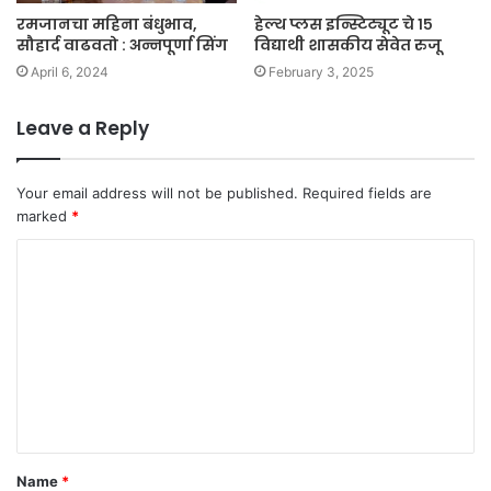
रमजानचा महिना बंधुभाव,
हेल्थ प्लस इन्स्टिट्यूट चे १५
सौहार्द वाढवतो : अन्नपूर्णा सिंग
विद्याथी शासकीय सेवेत रुजू
April 6, 2024
February 3, 2025
Leave a Reply
Your email address will not be published.
Required fields are
marked
*
C
o
m
m
e
n
t
Name
*
*