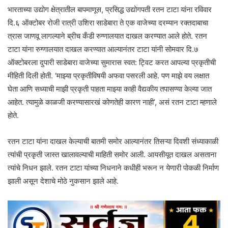
भारताच्या उद्योग क्षेत्रातील बापमाणूस, प्रसिद्ध उद्योगपती रतन टाटा यांना रविवार
दि.६ ऑक्टोबर रोजी रात्री उशिरा साडेबारा ते एक वाजेच्या दरम्यान रक्तदाबाचा
त्रास जाणवू लागल्याने ब्रीच कँडी रुग्णालयात दाखल करण्यात आले होते. रतन
टाटा यांना रुग्णालयात दाखल करण्यात आल्यानंतर टाटा यांनी सोमवार दि.७
ऑक्टोबरला दुपारी साडेबारा वाजेच्या सुमारास स्वत: ट्विट करत आपल्या प्रकृतीची
मीहिती दिली होती. ‘माझ्या प्रकृतीविषयी अफवा पसरली आहे. पण माझे वय लक्षात
घेता आणि सध्याची माझी प्रकृती पाहता माझ्या काही वैद्यकीय तपासण्या केल्या जात
आहेत. त्यामुळे काळजी करण्यासारखं कोणतेही कारण नाही’, असं रतन टाटा म्हणाले
होते.
रतन टाटा यांना दाखल केल्याची बातमी समोर आल्यानंतर तिसऱ्या दिवशी संध्याकाळी
त्यांची प्रकृती जास्त खालावल्याची माहिती समोर आली. आयसीयूत दाखल असताना
त्यांचे निधन झाले. रतन टाटा यांच्या निधनाने कधीही भरून न येणारी पोकळी निर्माण
झाली असून देशाचे मोठे नुकसान झाले आहे.