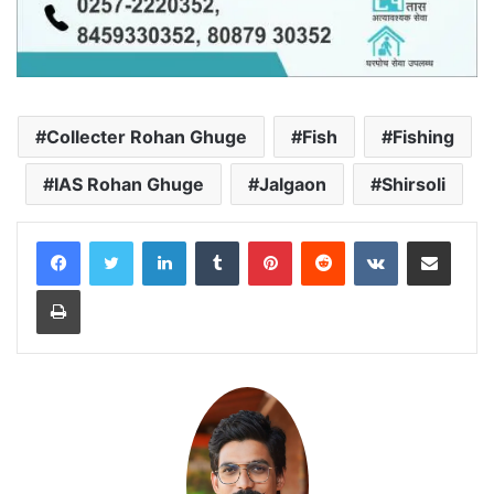
Collecter Rohan Ghuge
Fish
Fishing
IAS Rohan Ghuge
Jalgaon
Shirsoli
LinkedIn
Tumblr
Pinterest
Reddit
VKontakte
Share via Email
Print