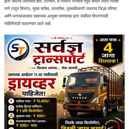
इतर सदस्य उपस्थित होते. दरम्यान, हे निवेदन राज्याचे पदुम विभाग मंत्री नितेश
राणे (पदुम विभाग), मुख्य सचिव, उपसचिव, मुख्याधिकारी जळगाव जिल्हा परिषद
आणि मत्स्यव्यवसाय सहाय्यक आयुक्त यांच्यासह इतर संबंधित विभागांनाही
माहितीसाठी पाठवण्यात आले आहे.