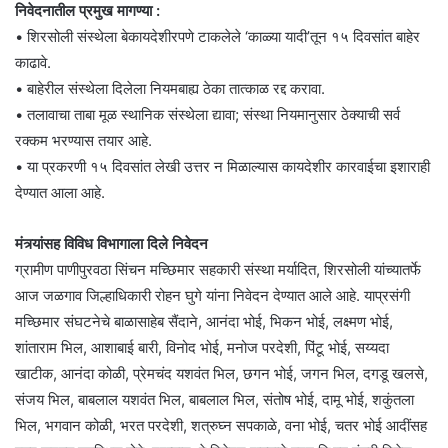
निवेदनातील प्रमुख मागण्या :
• शिरसोली संस्थेला बेकायदेशीरपणे टाकलेले ‘काळ्या यादी’तून १५ दिवसांत बाहेर
काढावे.
• बाहेरील संस्थेला दिलेला नियमबाह्य ठेका तात्काळ रद्द करावा.
• तलावाचा ताबा मूळ स्थानिक संस्थेला द्यावा; संस्था नियमानुसार ठेक्याची सर्व
रक्कम भरण्यास तयार आहे.
• या प्रकरणी १५ दिवसांत लेखी उत्तर न मिळाल्यास कायदेशीर कारवाईचा इशाराही
देण्यात आला आहे.
मंत्र्यांसह विविध विभागाला दिले निवेदन
ग्रामीण पाणीपुरवठा सिंचन मच्छिमार सहकारी संस्था मर्यादित, शिरसोली यांच्यातर्फे
आज जळगाव जिल्हाधिकारी रोहन घुगे यांना निवेदन देण्यात आले आहे. याप्रसंगी
मच्छिमार संघटनेचे बाळासाहेब सैंदाने, आनंदा भोई, भिकन भोई, लक्ष्मण भोई,
शांताराम भिल, आशाबाई बारी, विनोद भोई, मनोज परदेशी, पिंटू भोई, सय्यदा
खाटीक, आनंदा कोळी, प्रेमचंद यशवंत भिल, छगन भोई, जगन भिल, दगडू खलसे,
संजय भिल, बाबलाल यशवंत भिल, बाबलाल भिल, संतोष भोई, दामू भोई, शकुंतला
भिल, भगवान कोळी, भरत परदेशी, शत्रुघ्न सपकाळे, वना भोई, चतर भोई आदींसह