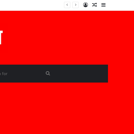
Log
Random
Sidebar
In
Article
Search
for