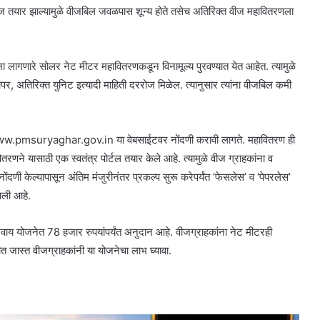
त वीज तयार झाल्यामुळे वीजबिल जवळपास शून्य होते तसेच अतिरिक्त वीज महावितरणला
ंना लागणारे सोलर नेट मीटर महावितरणकडून विनामूल्य पुरवण्यात येत आहेत. त्यामुळे
वापर, अतिरिक्त युनिट इत्यादी माहिती दररोज मिळेल. त्यानुसार त्यांना वीजबिल कमी
ना www.pmsuryaghar.gov.in या वेबसाईटवर नोंदणी करावी लागते. महावितरण ही
ने यासाठी एक स्वतंत्र पोर्टल तयार केले आहे. त्यामुळे वीज ग्राहकांना व
ोंदणी केल्यापासून अंतिम मंजुरीनंतर प्रकल्प सुरू करेपर्यंत ‘फेसलेस’ व ‘पेपरलेस’
आली आहे.
वाय योजनेत 78 हजार रुपयांपर्यंत अनुदान आहे. वीजग्राहकांना नेट मीटरही
ीत जास्त वीजग्राहकांनी या योजनेचा लाभ घ्यावा.