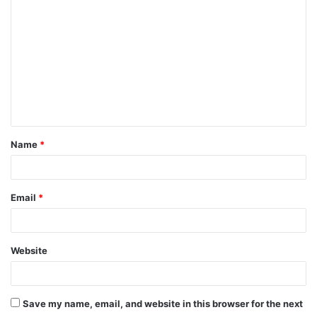
o
m
m
e
n
t
Name
*
*
Email
*
Website
Save my name, email, and website in this browser for the next