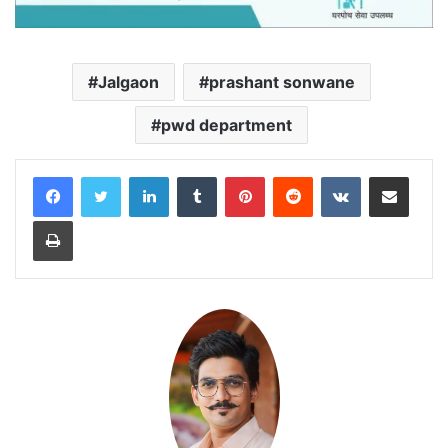
Jalgaon
prashant sonwane
pwd department
LinkedIn
Tumblr
Pinterest
Reddit
VKontakte
Share via Email
Print