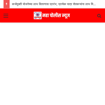
कर्जमुक्ती योजनेच्या लाभ वितरणास प्रारंभ; प्रत्येक पात्र शेतकऱ्यांना लाभ मिळणार– मुख्यमंत्री देवेंद्र फडणवीस
Menu
S
fo