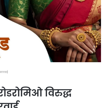
 कारवाई
ोडरोमिओ विरुद्ध
रवाई