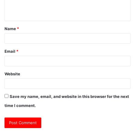
e
n
t
Name
*
*
Email
*
Website
Save my name, email, and website in this browser for the next
time I comment.