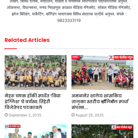
लेखन. विविध दैनिक, मंत्रालय, माहिती व जनसंपर्क विभागातील पत्रकारितेचा अनुभव.
लोकसभा, विधानसभा, मनपा निवडणूक काळात मीडिया मॅनेजमेंट. सोशल मीडिया मॅनेजमेंट,
इमेज बिल्डिंग, मार्केटिंग, ब्रॅण्डिंग यासारख्या विविध क्षेत्राचा प्रदीर्घ अनुभव. संपर्क :
9823333119
Related Articles
नेहरू चषक हॉकी स्पर्धेत ‘विद्या
अमळनेर शालेय शासकिय
इंग्लिश’ चे वर्चस्व; तिहेरी
तालुका स्तरीय व्हाॕलिबाॕल स्पर्धा
विजेतेपद पटकावले
संपन्न….
September 2, 2025
August 25, 2025