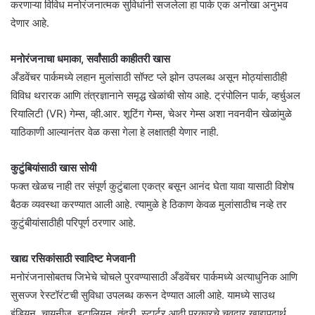
करणाऱ्या विविध मनोरंजनात्मक सुविधांनी सजलेला हा पार्क एक अनोखा अनुभव
देणार आहे.
मनोरंजनाचा धमाका, सर्वांसाठी काहीतरी खास
अँडवेंचर पार्कमध्ये लहान मुलांसाठी सॉफ्ट प्ले झोन उपलब्ध असून मोठ्यांसाठीही
विविध थरारक आणि तंत्रज्ञानाने समृद्ध खेळांची सोय आहे. ट्रंपोलिन पार्क, व्हर्चुअल
रियालिटी (VR) गेम्स, व्ही.आर. शूटिंग गेम्स, चेअर गेम्स अशा नवनवीन खेळांमुळे
याठिकाणी आल्यानंतर वेळ कसा गेला हे लक्षातही येणार नाही.
कुटुंबियांसाठी खास सोयी
फक्त खेळच नाही तर संपूर्ण कुटुंबाला एकत्र बसून आनंद घेता यावा यासाठी विशेष
बैठक व्यवस्था करण्यात आली आहे. त्यामुळे हे ठिकाण केवळ मुलांसाठीच नव्हे तर
कुटुंबीयांसाठीही परिपूर्ण ठरणार आहे.
खाद्य रसिकांसाठी स्वादिष्ट मेजवानी
मनोरंजनासोबतच जिभेचे चोचले पुरवण्यासाठी अँडवेंचर पार्कमध्ये अत्याधुनिक आणि
सुसज्ज रेस्टॉरंटची सुविधा उपलब्ध करून देण्यात आली आहे. यामध्ये साउथ
इंडियन, चायनीज, इटालियन, तंदूरी, स्टार्टर आदी प्रकारचे चवदार खाद्यपदार्थ