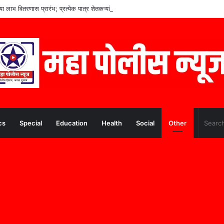
च्या लाभ वितरणास प्रारंभ; प्रत्येक पात्र शेतकऱ्यांना लाभ मिळणार– मुख्यमंत्री देवेंद्र फडणवीस
cs
Special
Education
Health
Social
Other