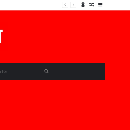
Log
Random
Sidebar
In
Article
Search
for