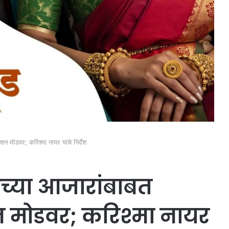
न मोडवर; करिश्मा नायर यांचे निर्देश
च्या आजारांबाबत
न मोडवर; करिश्मा नायर