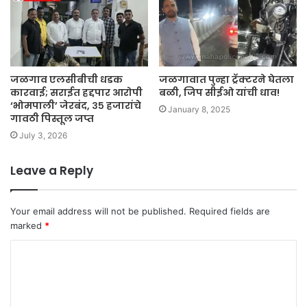
जळगाव एलसीबीची धडक
जळगावात पुन्हा ट्रॅक्टरने घेतला
कारवाई; सराईत हद्दपार आरोपी
बळी, जिप सीईओ यांची धाव!
‘भोमपाली’ जेरबंद, ३५ हजारांचे
January 8, 2025
गावठी पिस्तूल जप्त
July 3, 2026
Leave a Reply
Your email address will not be published.
Required fields are
marked
*
C
o
m