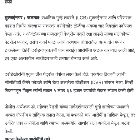
छडा
​मुक्ताईनगर / जळगाव
: स्थानिक गुन्हे शाखेने (LCB) मुक्ताईनगर आणि परिसरात
दहशत निर्माण करणाऱ्या सशस्त्र दरोडेखोर टोळीचा अवघ्या चार दिवसांत पर्दाफाश
केला आहे. ९ ऑक्टोबरच्या मध्यरात्री केंद्रीय मंत्री रक्षा खडसे यांच्या मालकीच्या
पेट्रोल पंपावर, तसेच कर्की फाटा आणि वरणगाव शिवारातील अन्य दोन पंपांवर
टाकलेल्या तिहेरी दरोड्याप्रकरणी पाच सराईत आरोपींना अटक करण्यात आली आहे,
तर एका अल्पवयीन साथीदारालाही ताब्यात घेण्यात आले आहे.
​दरोडेखोरांनी एकूण तीन पेट्रोल पंपांना लक्ष्य केले होते. प्रत्येक ठिकाणी त्यांनी
सीसीटीव्ही कॅमेरे फोडले आणि डेटा असलेला डीव्हीआर (DVR) चोरून नेला. तिन्ही
ठिकाणाहून मिळून त्यांनी तब्बल १ लाख ३३ हजार रुपयांची रोकड लंपास केली होती.
​पोलीस अधीक्षक डॉ. महेश्वर रेड्डी यांच्या मार्गदर्शनाखाली गुन्हे शाखेच्या पथकाने
अत्यंत गोपनीय व तांत्रिक तपास केला. या पथकाने चार आरोपींना नाशिक येथून, तर
उर्वरित एका आरोपीला आणि त्याच्या अल्पवयीन साथीदाराला अकोला येथून अटक
केली.
अटक केलेल्या आरोपींची नावे