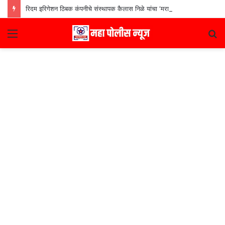
रिदम इरिगेशन ठिबक कंपनीचे संस्थापक कैलास निळे यांचा ‘मराठी उद्योजक पुरस्कार
Menu
S
fo