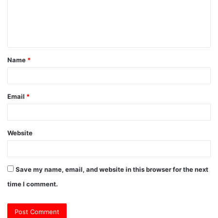
m
e
n
t
Name
*
*
Email
*
Website
Save my name, email, and website in this browser for the next
time I comment.