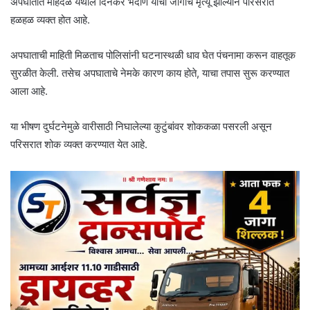
अपघातात महिंदळे येथील दिनकर भदाणे यांचा जागीच मृत्यू झाल्याने परिसरात
हळहळ व्यक्त होत आहे.
अपघाताची माहिती मिळताच पोलिसांनी घटनास्थळी धाव घेत पंचनामा करून वाहतूक
सुरळीत केली. तसेच अपघाताचे नेमके कारण काय होते, याचा तपास सुरू करण्यात
आला आहे.
या भीषण दुर्घटनेमुळे वारीसाठी निघालेल्या कुटुंबांवर शोककळा पसरली असून
परिसरात शोक व्यक्त करण्यात येत आहे.