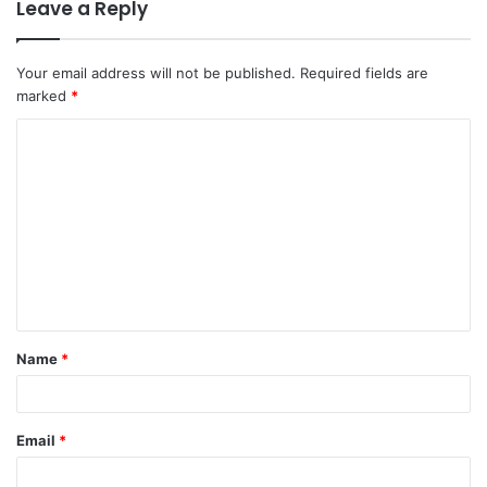
Leave a Reply
Your email address will not be published.
Required fields are
marked
*
C
o
m
m
e
n
t
Name
*
*
Email
*