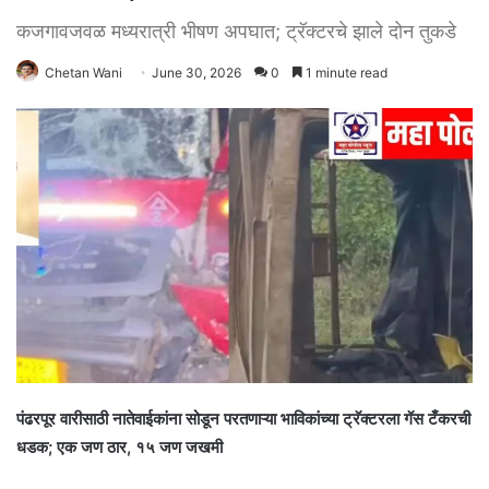
कजगावजवळ मध्यरात्री भीषण अपघात; ट्रॅक्टरचे झाले दोन तुकडे
Chetan Wani
June 30, 2026
0
1 minute read
पंढरपूर वारीसाठी नातेवाईकांना सोडून परतणाऱ्या भाविकांच्या ट्रॅक्टरला गॅस टँकरची
धडक; एक जण ठार, १५ जण जखमी