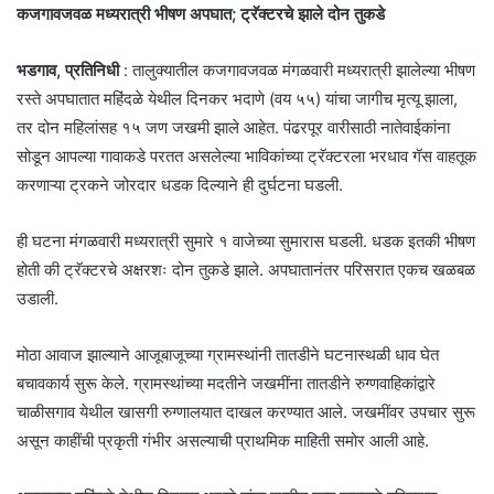
कजगावजवळ मध्यरात्री भीषण अपघात; ट्रॅक्टरचे झाले दोन तुकडे
भडगाव, प्रतिनिधी
: तालुक्यातील कजगावजवळ मंगळवारी मध्यरात्री झालेल्या भीषण
रस्ते अपघातात महिंदळे येथील दिनकर भदाणे (वय ५५) यांचा जागीच मृत्यू झाला,
तर दोन महिलांसह १५ जण जखमी झाले आहेत. पंढरपूर वारीसाठी नातेवाईकांना
सोडून आपल्या गावाकडे परतत असलेल्या भाविकांच्या ट्रॅक्टरला भरधाव गॅस वाहतूक
करणाऱ्या ट्रकने जोरदार धडक दिल्याने ही दुर्घटना घडली.
ही घटना मंगळवारी मध्यरात्री सुमारे १ वाजेच्या सुमारास घडली. धडक इतकी भीषण
होती की ट्रॅक्टरचे अक्षरशः दोन तुकडे झाले. अपघातानंतर परिसरात एकच खळबळ
उडाली.
मोठा आवाज झाल्याने आजूबाजूच्या ग्रामस्थांनी तातडीने घटनास्थळी धाव घेत
बचावकार्य सुरू केले. ग्रामस्थांच्या मदतीने जखमींना तातडीने रुग्णवाहिकांद्वारे
चाळीसगाव येथील खासगी रुग्णालयात दाखल करण्यात आले. जखमींवर उपचार सुरू
असून काहींची प्रकृती गंभीर असल्याची प्राथमिक माहिती समोर आली आहे.