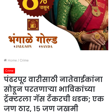
Home
/
Crime
Crime
पंढरपूर वारीसाठी नातेवाईकांना
सोडून परतणाऱ्या भाविकांच्या
ट्रॅक्टरला गॅस टँकरची धडक; एक
जण ठार, १५ जण जखमी