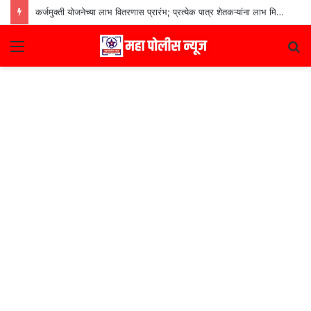
कर्जमुक्ती योजनेच्या लाभ वितरणास प्रारंभ; प्रत्येक पात्र शेतकऱ्यांना लाभ मिळणार– मुख्यमंत्री देवेंद्र फडणवीस
Menu
S
fo