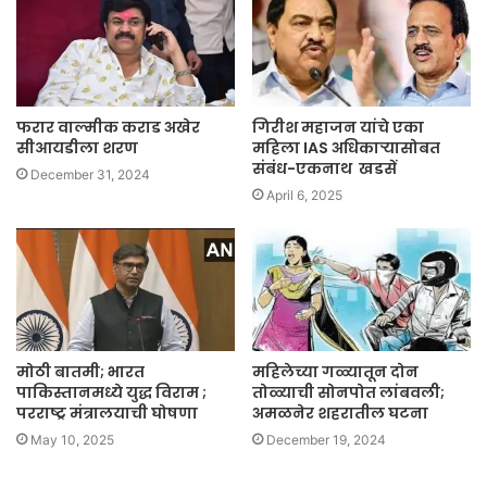
फरार वाल्मीक कराड अखेर
गिरीश महाजन यांचे एका
सीआयडीला शरण
महिला IAS अधिकाऱ्यासोबत
संबंध-एकनाथ खडसें
December 31, 2024
April 6, 2025
मोठी बातमी; भारत
महिलेच्या गळ्यातून दोन
पाकिस्तानमध्ये युद्ध विराम ;
तोळ्याची सोनपोत लांबवली;
परराष्ट्र मंत्रालयाची घोषणा
अमळनेर शहरातील घटना
May 10, 2025
December 19, 2024