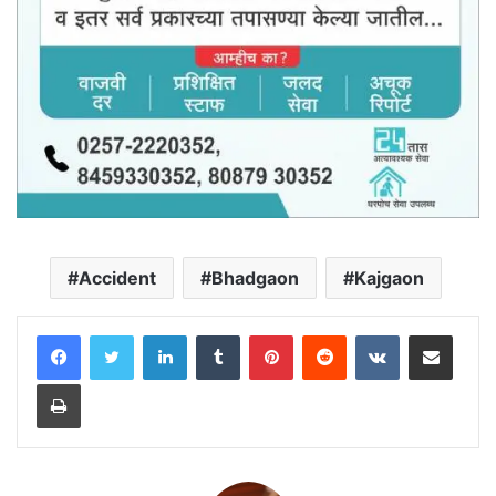
Accident
Bhadgaon
Kajgaon
LinkedIn
Tumblr
Pinterest
Reddit
VKontakte
Share via Email
Print