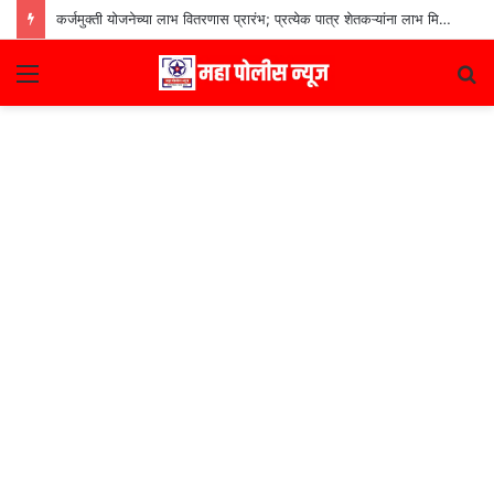
कर्जमुक्ती योजनेच्या लाभ वितरणास प्रारंभ; प्रत्येक पात्र शेतकऱ्यांना लाभ मिळणार– मुख्यमंत्री देवेंद्र फडणवीस
Menu
S
fo