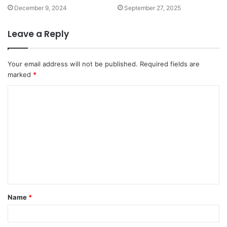
December 9, 2024
September 27, 2025
Leave a Reply
Your email address will not be published.
Required fields are
marked
*
C
o
m
m
e
n
t
Name
*
*