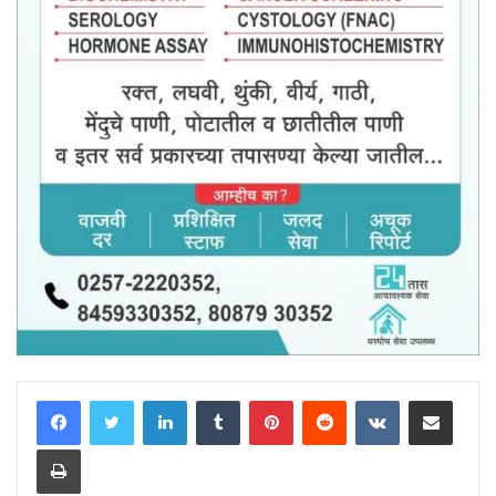
LinkedIn
Tumblr
Pinterest
Reddit
VKontakte
Share via Email
Print