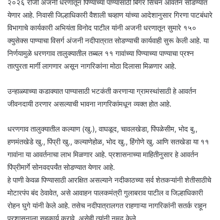
२०२६ रोजी अजनी धरणातून पिण्याच्या पाण्यासाठी बिगर सिंचन आवर्तन सोडण्यात
येणार आहे. निवासी जिल्हाधिकारी वैशाली चव्हाण यांच्या आदेशानुसार गिरणा पाटबंधारे
विभागाचे कार्यकारी अभियंता विनोद पाटील यांनी अजनी धरणातून सुमारे १५०
क्युसेक्स पाण्याचा विसर्ग अंजनी नदीपात्रात सोडण्याची कार्यवाही सुरू केली आहे. या
निर्णयामुळे धरणगाव तालुक्यातील तब्बल ११ गावांच्या पिण्याच्या पाण्याचा प्रश्न
तात्पुरता मार्गी लागणार असून नागरिकांना मोठा दिलासा मिळणार आहे.
उन्हाळ्याच्या कडाक्यात पाण्यासाठी भटकंती करणाऱ्या ग्रामस्थांसाठी हे आवर्तन
जीवनदायी ठरणार असल्याची भावना नागरिकांमधून व्यक्त होत आहे.
धरणगाव तालुक्यातील कल्याण (खु.), वाघळूद, चावलखेडा, पिंपळेसीम, भोद बु.,
हणमंतखेडे खु., पिंप्री खु., कल्याणेहोळ, भोद खु., हिंगोणे खु. आणि सतखेडा या ११
गावांना या आवर्तनाचा लाभ मिळणार आहे. प्रशासनाच्या माहितीनुसार हे आवर्तन
पिंप्रीमार्गे सोनवदपर्यंत सोडण्यात येणार आहे.
हे पाणी केवळ पिण्यासाठी आरक्षित असल्याने नदीकाठच्या सर्व शेतकऱ्यांनी शेतीसाठीचे
मोटारपंप बंद ठेवावेत, असे आवाहन पालकमंत्री गुलाबराव पाटील व जिल्हाधिकारी
रोहन घुगे यांनी केले आहे. तसेच नदीपात्रालगत राहणाऱ्या नागरिकांनी सतर्क राहून
प्रशासनाला सहकार्य करावे, असेही त्यांनी नमूद केले.