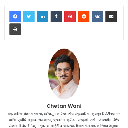
LinkedIn
Tumblr
Pinterest
Reddit
VKontakte
Share via Email
Print
Chetan Wani
पत्रकारिता क्षेत्रात गत १६ वर्षांपासून कार्यरत. शोध पत्रकारिता, क्राईम रिपोर्टींगचा १५
वर्षांचा प्रदीर्घ अनुभव. राजकारण, प्रशासन, क्रीडा, संस्कृती, उद्योग जगतातील विशेष
लेखन. विविध दैनिक, मंत्रालय, माहिती व जनसंपर्क विभागातील पत्रकारितेचा अनुभव.