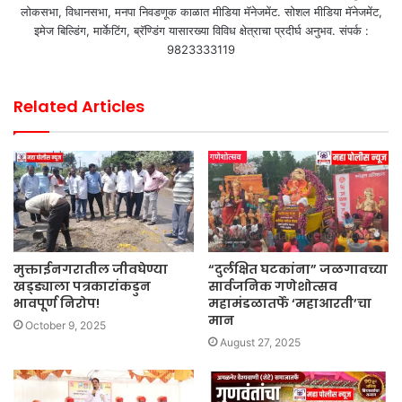
लोकसभा, विधानसभा, मनपा निवडणूक काळात मीडिया मॅनेजमेंट. सोशल मीडिया मॅनेजमेंट,
इमेज बिल्डिंग, मार्केटिंग, ब्रॅण्डिंग यासारख्या विविध क्षेत्राचा प्रदीर्घ अनुभव. संपर्क :
9823333119
Related Articles
मुक्ताईनगरातील जीवघेण्या
“दुर्लक्षित घटकांना” जळगावच्या
खड्ड्याला पत्रकारांकडुन
सार्वजनिक गणेशोत्सव
भावपूर्ण निरोप!
महामंडळातर्फे ‘महाआरती’चा
मान
October 9, 2025
August 27, 2025