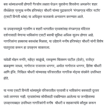
बस थांब्याअभावी होणारी गैरसोय लक्षात घेऊन युवासेना शिवसेना अमळनेर शहर
तीर्थक्षेत्र प्रमुख मनीष हरिश्चंद्र चौधरी यांच्या पुढाकाराने ‘मंगळग्रह मंदिर स्टॉप’
(एसटी विनंती थांबा) या अधिकृत फलकाचे अनावरण करण्यात आले.
या उपक्रमामुळे ग्रामीण व शहरी भागातील प्रवाशांसह मंगळग्रह मंदिरात
दर्शनासाठी येणाऱ्या भाविकांना एसटी बसची सुविधा अधिक सुलभ होणार आहे.
नागरिकांना हक्काचा बसथांबा मिळावा, या उद्देशाने मनीष हरिश्चंद्र चौधरी यांनी विशेष
पाठपुरावा करून हा उपक्रम साकारला.
यावेळी मोहन मनोरे, महेंद्र साळुंखे, रामकृष्ण चिंतामण पाटील (देवरे), राजेंद्र
बाळकृष्ण जाधव, नागोराज राजाराम धनगर, अमोल नागोराज धनगर, हितेश चौधरी
आणि इंजि. निखिल चौधरी यांच्यासह परिसरातील नागरिक मोठ्या संख्येने उपस्थित
होते.
या नव्या एसटी विनंती थांब्यामुळे परिसरातील प्रवासी व भाविकांना बससाठी दूरवर
जावे लागणार नाही. प्रवाशांच्या सोयीसाठी राबविण्यात आलेल्या या जनहिताच्या
उपक्रमाबद्दल उपस्थित नागरिकांनी मनीष चौधरी व सहकाऱ्यांचे कौतुक करून