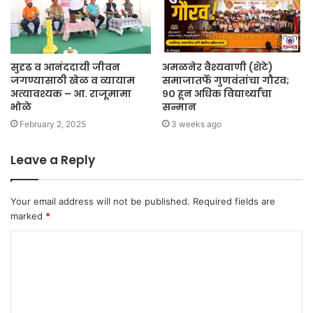
सुदृढ व आनंददायी जीवन
अमळनेर वैश्यवाणी (शेटे)
जगण्यासाठी खेळ व व्यायाम
समाजातर्फे गुणवंतांचा गौरव;
अत्यावश्यक – आ. राजूमामा
९० हून अधिक विद्यार्थ्यांचा
भोळे
सन्मान
February 2, 2025
3 weeks ago
Leave a Reply
Your email address will not be published.
Required fields are
marked
*
C
o
m
m