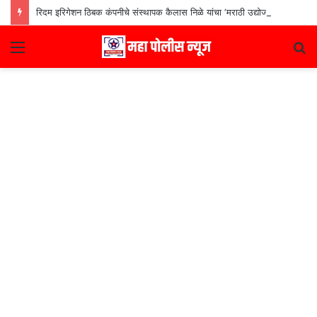
रिदम इरिगेशन ठिबक कंपनीचे संस्थापक कैलास निळे यांचा ‘मराठी उद्योजक पुरस्कार
Menu
S
fo