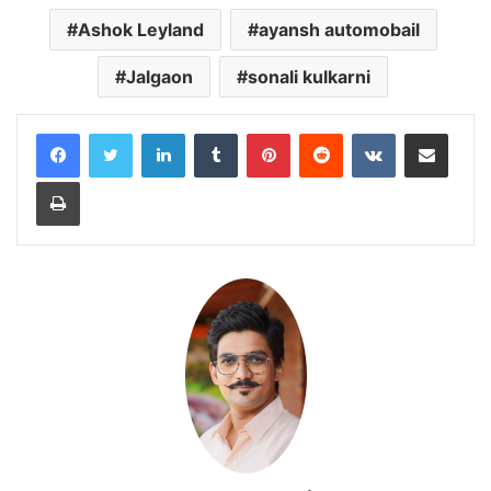
Ashok Leyland
ayansh automobail
Jalgaon
sonali kulkarni
LinkedIn
Tumblr
Pinterest
Reddit
VKontakte
Share via Email
Print