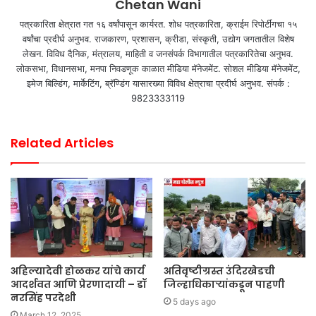
Chetan Wani
पत्रकारिता क्षेत्रात गत १६ वर्षांपासून कार्यरत. शोध पत्रकारिता, क्राईम रिपोर्टींगचा १५
वर्षांचा प्रदीर्घ अनुभव. राजकारण, प्रशासन, क्रीडा, संस्कृती, उद्योग जगतातील विशेष
लेखन. विविध दैनिक, मंत्रालय, माहिती व जनसंपर्क विभागातील पत्रकारितेचा अनुभव.
लोकसभा, विधानसभा, मनपा निवडणूक काळात मीडिया मॅनेजमेंट. सोशल मीडिया मॅनेजमेंट,
इमेज बिल्डिंग, मार्केटिंग, ब्रॅण्डिंग यासारख्या विविध क्षेत्राचा प्रदीर्घ अनुभव. संपर्क :
9823333119
Related Articles
अहिल्यादेवी होळकर यांचे कार्य
अतिवृष्टीग्रस्त उंदिरखेडची
आदर्शवत आणि प्रेरणादायी – डॉ
जिल्हाधिकाऱ्यांकडून पाहणी
नरसिंह परदेशी
5 days ago
March 12, 2025