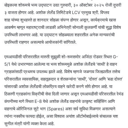
व्हेइकल्स शोरूमचे भव्य उद्घाटन उद्या गुरुवारी, ३० ऑक्टोबर २०२५ रोजी दुपारी
३ वाजता होणार आहे. अशोक लेलँड लिमिटेडचे LCV प्रमुख श्री. विप्लव
शाह यांच्या शुभहस्ते हा शानदार सोहळा संपन्न होणार असून, कार्यक्रमाचे खास
आकर्षण म्हणून महाराष्ट्राची लाडकी अभिनेत्री सोनाली कुलकर्णी यांची सुद्धा विशेष
उपस्थिती लाभणार आहे. या उद्घाटन सोहळ्याला शहरातील अनेक मान्यवरांची
उपस्थिती राहणार असल्याचे आयोजकांनी सांगितले.
एमआयडीसी परिसरातील मारुती सुझुकी शो-रूमसमोर अजिंठा रोडवर स्थित G-
5/1 येथे उभारण्यात आलेल्या या भव्य शोरूममुळे अशोक लेलँडचे ‘साथी’ हे वाहन
ग्राहकांसाठी प्रथमच उपलब्ध झाले आहे. विशेष म्हणजे जळगाव जिल्ह्यातील तसेच
परिसरातील व्यावसायिक, वाहतूकदार व शेतकऱ्यांना ‘साथी’, ‘दोस्त’ आणि ‘बडा दोस्त’
यांसारखी अशोक लेलँडची लोकप्रिय वाहने खरेदी करणे सोपे होणार आहे. या
ठिकाणी ग्राहकांना विक्रीची सेवा दिली जाणार असून एमआयडीसी परिसरातील रेमंड
कंपनीच्या मागे स्थित E-8 येथे अशोक लेलँड वाहनांचे उत्कृष्ट सर्व्हिसिंग आणि
वाहनाचे ओरिजिनल सुटे भाग (Spares) अशा सर्व सुविधा मिळणार असल्याने
त्यांना नक्कीच फायदा होईल, असा विश्वास अयांश ऑटोमोबाईल्सचे संचालक यश
सुनील मंत्री यांनी व्यक्त केला आहे.