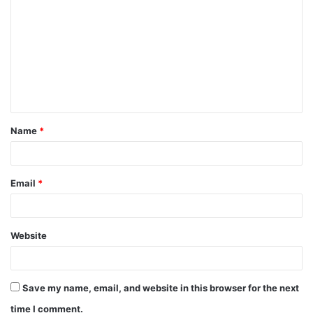
o
m
m
e
n
t
Name
*
*
Email
*
Website
Save my name, email, and website in this browser for the next
time I comment.