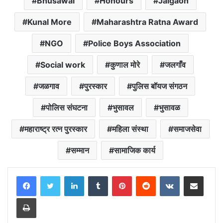
Bhusawal
Honours
Jalgaon
Kunal More
Maharashtra Ratna Award
NGO
Police Boys Association
Social work
कुणाल मोरे
जलगाँव
जळगाव
पुरस्कार
पुलिस बॉयज संगठन
पोलिस संघटना
भुसावल
भुसावळ
महाराष्ट्र रत्न पुरस्कार
महिला संस्था
समाजसेवा
सम्मान
सामाजिक कार्य
LinkedIn
Tumblr
Pinterest
Reddit
VKontakte
Share via Email
Print