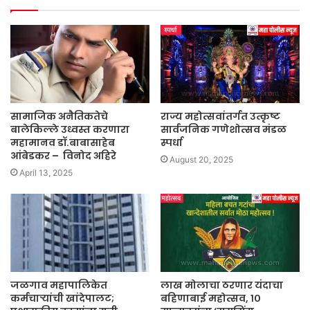
सामाजिक अनैतिकतेचे
राज्य महोत्सवांतर्गत उत्कृष्ट
बालेकिल्ले उध्वस्त करणारा
सार्वजनिक गणेशोत्सव मंडळ
महामानव डॉ.बाबासाहेब
स्पर्धा
आंबेडकर – विनोद अहिरे
August 20, 2025
April 13, 2025
जळगाव महापालिकेत
लाख मोलाचा ठरणार यंदाचा
कर्मचाऱ्यांची खांदेपालट;
बहिणाबाई महोत्सव, १०