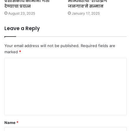
प्रशासकीय कामांना गती
मान्यवरांचा ‘रायझिंग
देण्याचा प्रयत्न
जळगाव’ने सन्मान
August 23, 2025
January 17, 2025
Leave a Reply
Your email address will not be published.
Required fields are
marked
*
C
o
m
m
e
n
t
Name
*
*