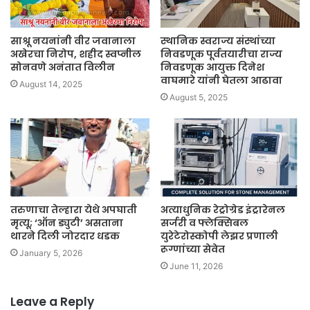
साश्रू नयनांनी वीर जवानाला
स्थानिक स्वराज्य संस्थांच्या
अखेरचा निरोप, शहीद स्वप्नील
निवडणूक पूर्वतयारीचा राज्य
सोनवणे अनंतात विलीन
निवडणूक आयुक्त दिनेश
वाघमारे यांनी घेतला आढावा
August 14, 2025
August 5, 2025
तरुणाचा तेल्हारा येथे अपघाती
अत्याधुनिक रेट्रोग्रेड इंट्रारेनल
मृत्यू; ‘ऑन ड्युटी’ असताना
सर्जरी व फ्लेक्सिबल
थारने दिली जोरदार धडक
युरेटेरोस्कोपी लेझर प्रणाली
रूग्णांच्या सेवेत
January 5, 2026
June 11, 2026
Leave a Reply