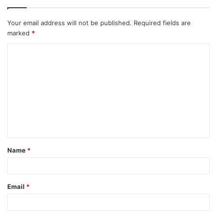
Your email address will not be published.
Required fields are
marked
*
C
o
m
m
e
n
t
Name
*
*
Email
*