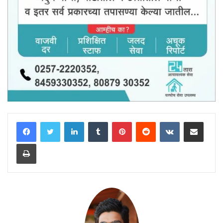
LinkedIn
Tumblr
Pinterest
Reddit
VKontakte
Share via Email
Print