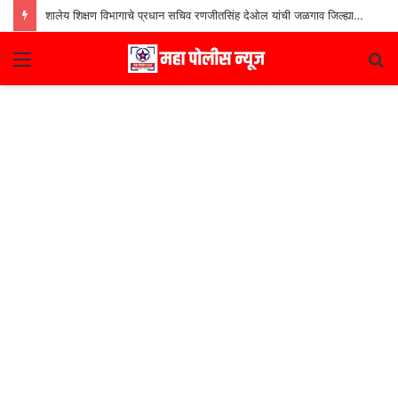
शालेय शिक्षण विभागाचे प्रधान सचिव रणजीतसिंह देओल यांची जळगाव जिल्ह्यातील शाळांना भेट
Menu
S
fo