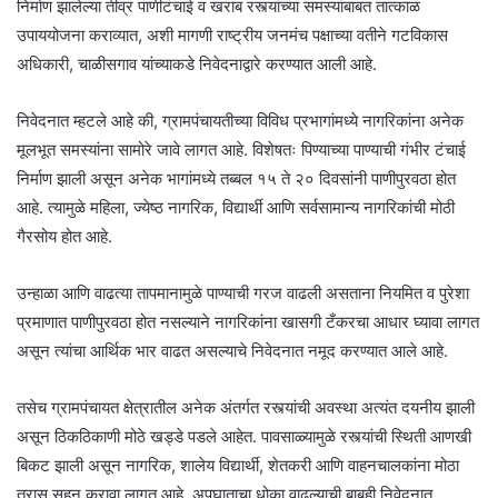
निर्माण झालेल्या तीव्र पाणीटंचाई व खराब रस्त्यांच्या समस्यांबाबत तात्काळ
उपाययोजना कराव्यात, अशी मागणी राष्ट्रीय जनमंच पक्षाच्या वतीने गटविकास
अधिकारी, चाळीसगाव यांच्याकडे निवेदनाद्वारे करण्यात आली आहे.
निवेदनात म्हटले आहे की, ग्रामपंचायतीच्या विविध प्रभागांमध्ये नागरिकांना अनेक
मूलभूत समस्यांना सामोरे जावे लागत आहे. विशेषतः पिण्याच्या पाण्याची गंभीर टंचाई
निर्माण झाली असून अनेक भागांमध्ये तब्बल १५ ते २० दिवसांनी पाणीपुरवठा होत
आहे. त्यामुळे महिला, ज्येष्ठ नागरिक, विद्यार्थी आणि सर्वसामान्य नागरिकांची मोठी
गैरसोय होत आहे.
उन्हाळा आणि वाढत्या तापमानामुळे पाण्याची गरज वाढली असताना नियमित व पुरेशा
प्रमाणात पाणीपुरवठा होत नसल्याने नागरिकांना खासगी टँकरचा आधार घ्यावा लागत
असून त्यांचा आर्थिक भार वाढत असल्याचे निवेदनात नमूद करण्यात आले आहे.
तसेच ग्रामपंचायत क्षेत्रातील अनेक अंतर्गत रस्त्यांची अवस्था अत्यंत दयनीय झाली
असून ठिकठिकाणी मोठे खड्डे पडले आहेत. पावसाळ्यामुळे रस्त्यांची स्थिती आणखी
बिकट झाली असून नागरिक, शालेय विद्यार्थी, शेतकरी आणि वाहनचालकांना मोठा
त्रास सहन करावा लागत आहे. अपघाताचा धोका वाढल्याची बाबही निवेदनात