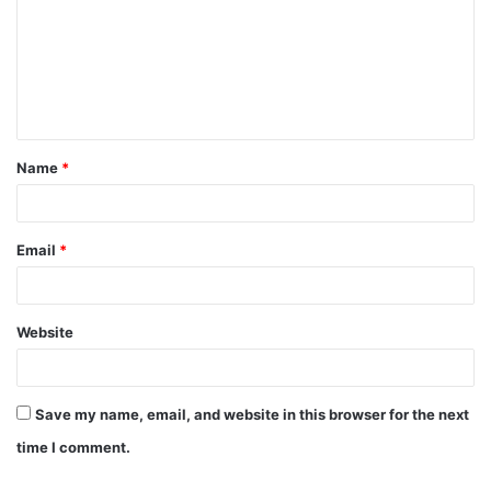
m
m
e
n
t
Name
*
*
Email
*
Website
Save my name, email, and website in this browser for the next
time I comment.