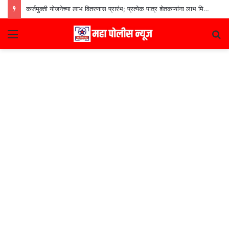
कर्जमुक्ती योजनेच्या लाभ वितरणास प्रारंभ; प्रत्येक पात्र शेतकऱ्यांना लाभ मिळणार– मुख्यमंत्री देवेंद्र फडणवीस
Menu
S
fo