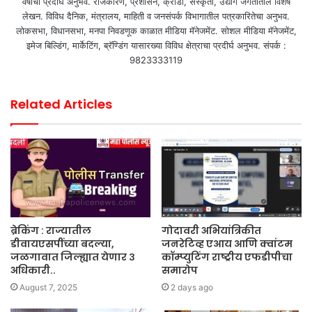
वर्षांचा प्रदीर्घ अनुभव. राजकारण, प्रशासन, क्रीडा, संस्कृती, उद्योग जगतातील विशेष
लेखन. विविध दैनिक, मंत्रालय, माहिती व जनसंपर्क विभागातील पत्रकारितेचा अनुभव.
लोकसभा, विधानसभा, मनपा निवडणूक काळात मीडिया मॅनेजमेंट. सोशल मीडिया मॅनेजमेंट,
इमेज बिल्डिंग, मार्केटिंग, ब्रॅण्डिंग यासारख्या विविध क्षेत्राचा प्रदीर्घ अनुभव. संपर्क :
9823333119
Related Articles
ब्रेकिंग : राज्यातील
गोदावरी अभियांत्रिकीत
डीवायएसपींच्या बदल्या,
जनरेटिव्ह एआय आणि क्वांटम
जळगावात जिल्ह्यात येणार ३
कॉम्प्युटिंग राष्ट्रीय एफडीपीचा
अधिकारी..
समारोप
August 7, 2025
2 days ago