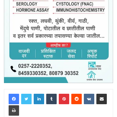
LinkedIn
Tumblr
Pinterest
Reddit
VKontakte
Share via Email
Print