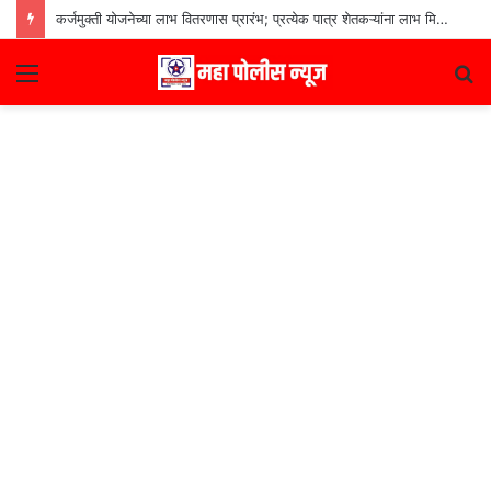
कर्जमुक्ती योजनेच्या लाभ वितरणास प्रारंभ; प्रत्येक पात्र शेतकऱ्यांना लाभ मिळणार– मुख्यमंत्री देवेंद्र फडणवीस
Menu
S
fo