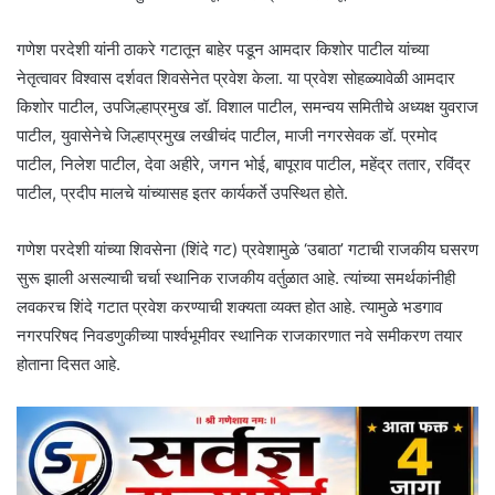
गणेश परदेशी यांनी ठाकरे गटातून बाहेर पडून आमदार किशोर पाटील यांच्या
नेतृत्वावर विश्वास दर्शवत शिवसेनेत प्रवेश केला. या प्रवेश सोहळ्यावेळी आमदार
किशोर पाटील, उपजिल्हाप्रमुख डॉ. विशाल पाटील, समन्वय समितीचे अध्यक्ष युवराज
पाटील, युवासेनेचे जिल्हाप्रमुख लखीचंद पाटील, माजी नगरसेवक डॉ. प्रमोद
पाटील, निलेश पाटील, देवा अहीरे, जगन भोई, बापूराव पाटील, महेंद्र ततार, रविंद्र
पाटील, प्रदीप मालचे यांच्यासह इतर कार्यकर्ते उपस्थित होते.
गणेश परदेशी यांच्या शिवसेना (शिंदे गट) प्रवेशामुळे ‘उबाठा’ गटाची राजकीय घसरण
सुरू झाली असल्याची चर्चा स्थानिक राजकीय वर्तुळात आहे. त्यांच्या समर्थकांनीही
लवकरच शिंदे गटात प्रवेश करण्याची शक्यता व्यक्त होत आहे. त्यामुळे भडगाव
नगरपरिषद निवडणुकीच्या पार्श्वभूमीवर स्थानिक राजकारणात नवे समीकरण तयार
होताना दिसत आहे.