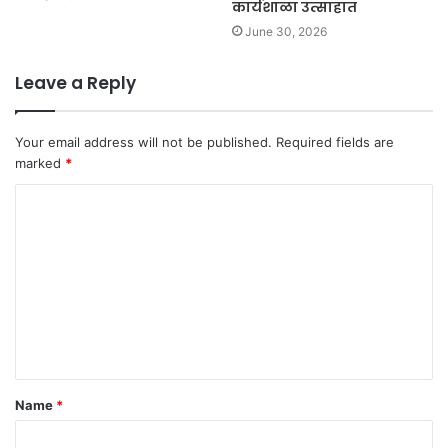
कार्यशाळा उत्साहात
June 30, 2026
Leave a Reply
Your email address will not be published.
Required fields are
marked
*
C
o
m
m
e
n
t
Name
*
*