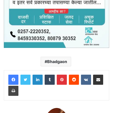
Bhadgaon
LinkedIn
Tumblr
Pinterest
Reddit
VKontakte
Share via Email
Print