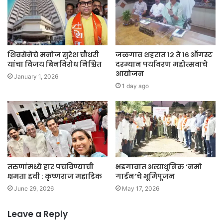
शिवसेनेचे मनोज सुरेश चौधरी
जळगाव शहरात १२ ते १६ ऑगस्ट
यांचा विजय बिनविरोध निश्चित
दरम्यान पर्यावरण महोत्सवाचे
आयोजन
January 1, 2026
1 day ago
तरुणांमध्ये हार पचविण्याची
भडगावात अत्याधुनिक ‘नमो
क्षमता हवी : कृष्णराज महाडिक
गार्डन’चे भूमिपूजन
June 29, 2026
May 17, 2026
Leave a Reply