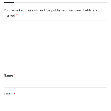
Your email address will not be published.
Required fields are
marked
*
C
o
m
m
e
n
t
Name
*
*
Email
*