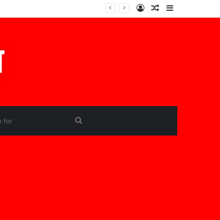
Log
Random
Sidebar
In
Article
Search
for