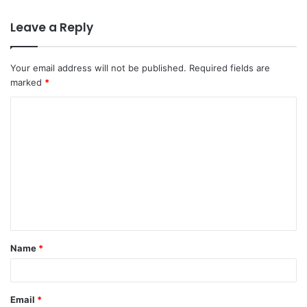
Leave a Reply
Your email address will not be published.
Required fields are
marked
*
C
o
m
m
e
n
t
Name
*
*
Email
*