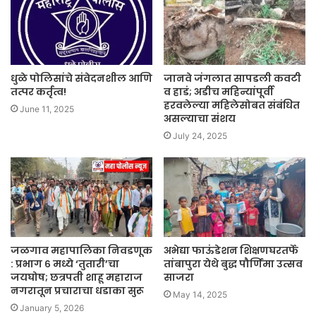
धुळे पोलिसांचे संवेदनशील आणि
जानवे जंगलात सापडली कवटी
तत्पर कर्तृत्व!
व हाडं; अडीच महिन्यांपूर्वी
हरवलेल्या महिलेसोबत संबंधित
June 11, 2025
असल्याचा संशय
July 24, 2025
जळगाव महापालिका निवडणूक
अभेद्या फाऊंडेशन शिक्षणघरतर्फे
: प्रभाग ६ मध्ये ‘तुतारी’चा
तांबापुरा येथे बुद्ध पौर्णिमा उत्सव
जयघोष; छत्रपती शाहू महाराज
साजरा
नगरातून प्रचाराचा धडाका सुरू
May 14, 2025
January 5, 2026