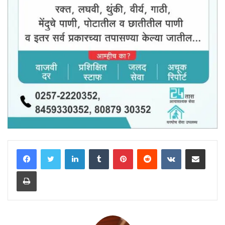
LinkedIn
Tumblr
Pinterest
Reddit
VKontakte
Share via Email
Print