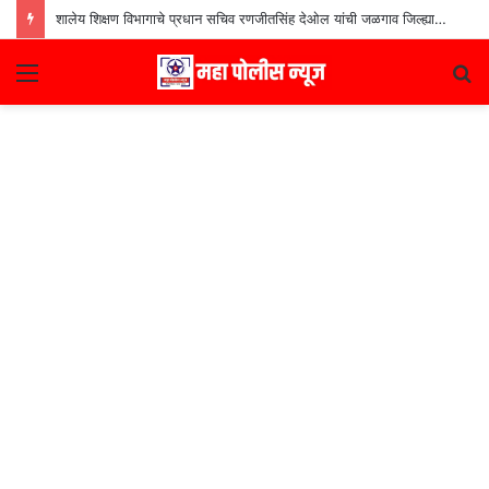
शालेय शिक्षण विभागाचे प्रधान सचिव रणजीतसिंह देओल यांची जळगाव जिल्ह्यातील शाळांना भेट
Menu
S
fo