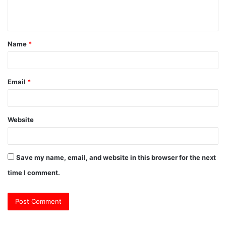
e
n
t
Name
*
*
Email
*
Website
Save my name, email, and website in this browser for the next
time I comment.