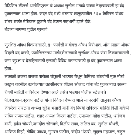
मेडिसिन डीलर्स असोसिएशन चे अध्यक्ष सुनील भंगाळे यांच्या नेतृत्वाखाली हा बंद
पुकारण्यात आला होता. सदर बंद मध्ये भडगाव तालुक्यातील १६० केमिस्ट बांधव
शंभर टक्के मेडिकल दुकाने बंद ठेऊन सहभागी झाले होते.
बंदच्या मागण्या पुढील प्रमाणे
सुरक्षित औषध वितरनासाठी, इ- फार्मसी व बोगस औषध विरोधात, ऑन लाइन औषध
विक्री बंद करणे, फार्मसिस्टच्या मार्गदर्शनाखाली सुरक्षित औषध सेवा टिकवण्यासाठी ,
रुग्ण सुरक्षा व देशहितासाठी इत्यादी विविध मागण्यासाठी हा बंद पुकारण्यात आला
होता…
सकाळी अकरा वाजता पारोळा चौफुली भडगाव येथून केमिस्ट बांधवांनी मुक मोर्चा
काढून तहसील कार्यालयात तहसीलदार शीतल सोलाट यांना बंद पुकारण्यात आल्या
विषयी माहिती व निवेदन देण्यात आले तसेच भडगाव पोलीस स्टेशनचे
पी.एस.आय.प्रताप पाटील यांना निवेदन देण्यात आले या प्रसंगी तालुका औषध
विक्रेता संघटना अध्यक्ष सुरेश भंडारी यांनी बंद विषयी सविस्तर माहिती दिली यावेळी
सचिव संजय पाटील, शहर अध्यक्ष किरण पाटील, उपाध्यक्ष महेश पाटील, धनंजय
वाणी, हर्षल चौधरी,जगदीश सोनवणे, दिलीप राका, ललित बंब, सुनील चौधरी,
आसिफ मिर्झा, गोविंद जाधव, गुणवंत पाटील, संदीप भंडारी, सुहास महाजन, राहुल