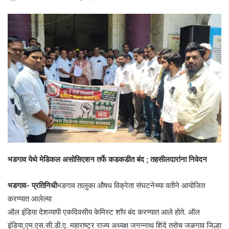
भडगाव येथे मेडिकल असोसिएशन तर्फे कडकडीत बंद ; तहसीलदारांना निवेदन
भडगाव- प्रतिनिधी
भडगाव तालुका औषध विक्रेता संघटनेच्या वतीने आयोजित
करण्यात आलेल्या
ऑल इंडिया देशव्यापी एकदिवसीय केमिस्ट शॉप बंद करण्यात आले होते. ऑल
इंडिया,एम.एस.सी.डी.ए. महाराष्ट्र राज्य अध्यक्ष जगन्नाथ शिंदे तसेच जळगाव जिल्हा