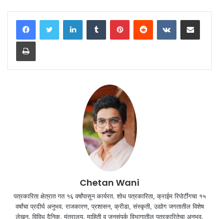
LinkedIn
Tumblr
Pinterest
Reddit
VKontakte
Share via Email
Print
Chetan Wani
पत्रकारिता क्षेत्रात गत १६ वर्षांपासून कार्यरत. शोध पत्रकारिता, क्राईम रिपोर्टींगचा १५
वर्षांचा प्रदीर्घ अनुभव. राजकारण, प्रशासन, क्रीडा, संस्कृती, उद्योग जगतातील विशेष
लेखन. विविध दैनिक, मंत्रालय, माहिती व जनसंपर्क विभागातील पत्रकारितेचा अनुभव.