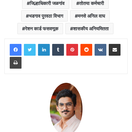
जिल्हाधिकारी जळगांव
तोतया कर्मचारी
भडगाव पुरवठा विभाग
मनसे अनिल वाघ
रेशन कार्ड फसवणूक
शासकीय अनियमितता
LinkedIn
Tumblr
Pinterest
Reddit
VKontakte
Share via Email
Print