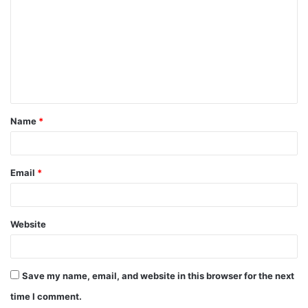
o
m
m
e
n
t
Name
*
*
Email
*
Website
Save my name, email, and website in this browser for the next
time I comment.