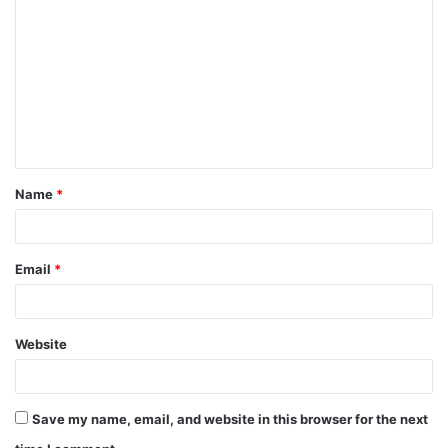
o
m
m
e
n
t
Name
*
*
Email
*
Website
Save my name, email, and website in this browser for the next