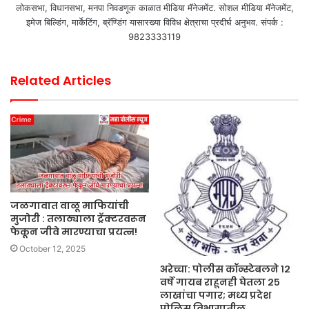
लोकसभा, विधानसभा, मनपा निवडणूक काळात मीडिया मॅनेजमेंट. सोशल मीडिया मॅनेजमेंट,
इमेज बिल्डिंग, मार्केटिंग, ब्रॅण्डिंग यासारख्या विविध क्षेत्राचा प्रदीर्घ अनुभव. संपर्क :
9823333119
Related Articles
जळगावात वाळू माफियांची
मुजोरी : तलाठ्याला ट्रॅक्टरवरून
फेकून जीवे मारण्याचा प्रयत्न!
October 12, 2025
अरेच्चा: पोलीस कॉन्स्टेबलने १२
वर्षे गायब राहूनही घेतला २५
लाखांचा पगार; मध्य प्रदेश
पोलिस विभागातील