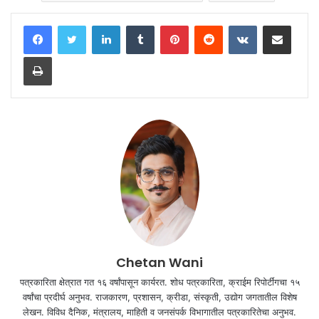
LinkedIn
Tumblr
Pinterest
Reddit
VKontakte
Share via Email
Print
Chetan Wani
पत्रकारिता क्षेत्रात गत १६ वर्षांपासून कार्यरत. शोध पत्रकारिता, क्राईम रिपोर्टींगचा १५
वर्षांचा प्रदीर्घ अनुभव. राजकारण, प्रशासन, क्रीडा, संस्कृती, उद्योग जगतातील विशेष
लेखन. विविध दैनिक, मंत्रालय, माहिती व जनसंपर्क विभागातील पत्रकारितेचा अनुभव.