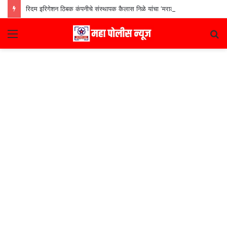
रिदम इरिगेशन ठिबक कंपनीचे संस्थापक कैलास निळे यांचा ‘मराठी उद्योजक पुरस्कार
Menu
S
fo