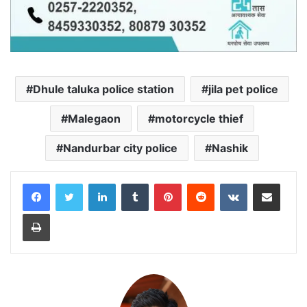
Dhule taluka police station
jila pet police
Malegaon
motorcycle thief
Nandurbar city police
Nashik
LinkedIn
Tumblr
Pinterest
Reddit
VKontakte
Share via Email
Print