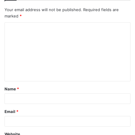
Your email address will not be published.
Required fields are
marked
*
C
o
m
m
e
n
t
Name
*
*
Email
*
Website