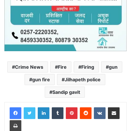
Crime News
Fire
Firing
gun
gun fire
Jilhapeth police
Sandip gavit
LinkedIn
Tumblr
Pinterest
Reddit
VKontakte
Share via Email
Print