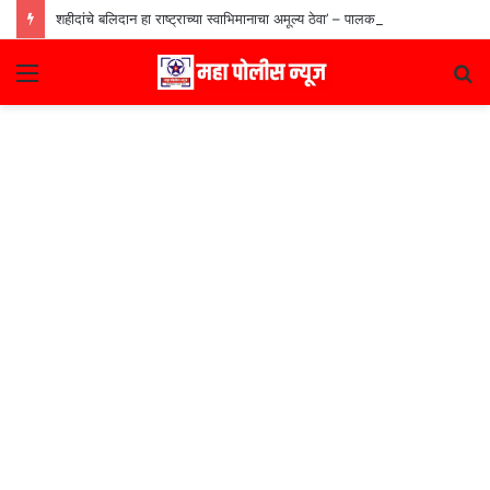
शहीदांचे बलिदान हा राष्ट्राच्या स्वाभिमानाचा अमूल्य ठेवा’ – पालकमंत्री गुलाबराव पाटील
Menu
S
fo