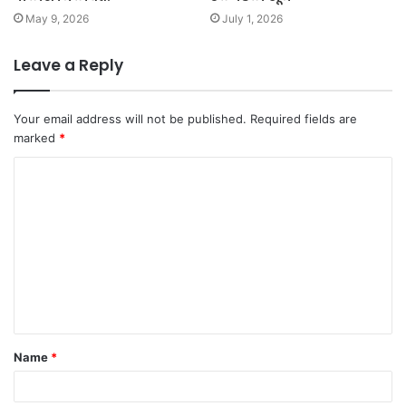
May 9, 2026
July 1, 2026
Leave a Reply
Your email address will not be published.
Required fields are
marked
*
C
o
m
m
e
n
t
Name
*
*