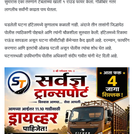
सुमारास एका तरुणाने टेबलाच्या खाली १ राउंड फायर केला. गोळीबार नंतर
लागलीच सर्वांनी काढता पाय घेतला.
घडलेली घटना हॉटेलमध्ये कुणालाच कळाली नाही. अंदाजे तीन तासांनी जिल्हापेठ
पोलीस त्याठिकाणी पोहचले आणि त्यांनी चौकशीला सुरुवात केली. हॉटेलमध्ये रिकामा
राऊंड सापडला असून घटना सीसीटीव्ही कॅमेऱ्यात कैद झाली आहे. दरम्यान, फायरिंग
करणारा आणि इतरांची ओळख पटली असून पोलीस त्यांचा शोध घेत आहे.
घटनास्थळी उपविभागीय पोलीस अधिकारी संदीप गावीत यांनी भेट दिली आहे.