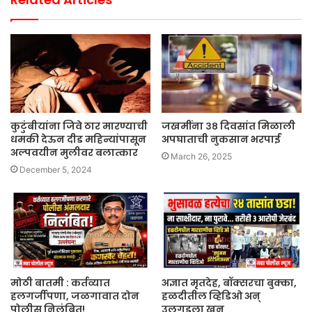
कुटुंबीयांना जिवे ठार मारण्याची
जखमींना ३८ दिवसांत मिळाली
धमकी देऊन दीड महिन्यांपासून
अपघाताची नुकसान भरपाई
अल्पवयीन मुलीवर बलात्कार
March 26, 2025
December 5, 2024
मोठी बातमी : कर्तव्यात
अज्ञात मृतदेह, बॉक्सरचा बुक्का,
हलगर्जीपणा, जळगावात दोन
हळदीतील व्हिडिओ अन्
पोलीस निलंबित!
उलगडला खून