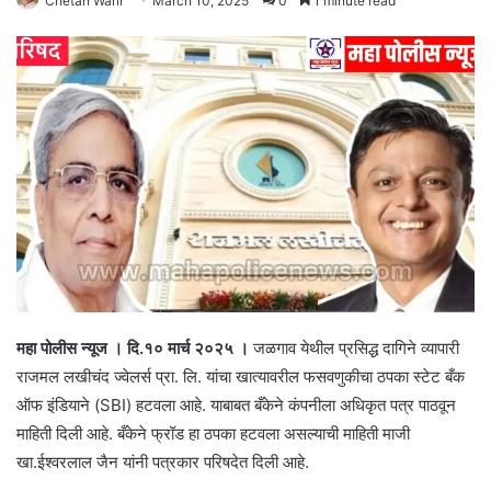
Chetan Wani
March 10, 2025
0
1 minute read
महा पोलीस न्यूज । दि.१० मार्च २०२५ ।
जळगाव येथील प्रसिद्ध दागिने व्यापारी
राजमल लखीचंद ज्वेलर्स प्रा. लि. यांचा खात्यावरील फसवणुकीचा ठपका स्टेट बँक
ऑफ इंडियाने (SBI) हटवला आहे. याबाबत बँकेने कंपनीला अधिकृत पत्र पाठवून
माहिती दिली आहे. बँकेने फ्रॉड हा ठपका हटवला असल्याची माहिती माजी
खा.ईश्वरलाल जैन यांनी पत्रकार परिषदेत दिली आहे.