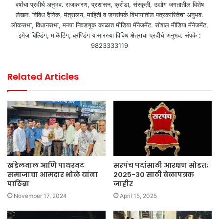
वर्षांचा प्रदीर्घ अनुभव. राजकारण, प्रशासन, क्रीडा, संस्कृती, उद्योग जगतातील विशेष
लेखन. विविध दैनिक, मंत्रालय, माहिती व जनसंपर्क विभागातील पत्रकारितेचा अनुभव.
लोकसभा, विधानसभा, मनपा निवडणूक काळात मीडिया मॅनेजमेंट. सोशल मीडिया मॅनेजमेंट,
इमेज बिल्डिंग, मार्केटिंग, ब्रॅण्डिंग यासारख्या विविध क्षेत्राचा प्रदीर्घ अनुभव. संपर्क :
9823333119
Related Articles
खंडेलवाल आणि पाथरवट
सरपंच पदांसाठी आरक्षण सोडत;
समाजाचा आमदार भोळे यांना
२०२५-३० साठी वेळापत्रक
पाठिंबा
जाहीर
November 17, 2024
April 15, 2025