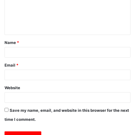
m
e
n
t
Name
*
*
Email
*
Website
Save my name, email, and website in this browser for the next
time I comment.