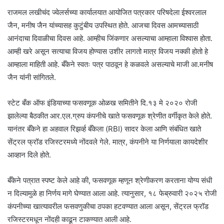
राजमल लखीचंद ज्वेलर्सच्या कार्यालयात आयोजित पत्रकार परिषदेला ईश्वरलाल
जैन, मनीष जैन यांच्यासह कुटुंबीय उपस्थित होते. आजचा दिवस आमच्यासाठी
आनंदाचा दिवाळीचा दिवस आहे. आम्हीच जिंकणार असल्याचा आम्हाला विश्वास होता.
आम्ही खरे असून सत्याचा विजय होण्यास उशीर लागतो मात्र विजय नक्की होतो हे
आम्हाला माहिती आहे. बँकेने स्वतः पत्र पाठवून हे कळवले असल्याचे माजी आ.मनीष
जैन यांनी सांगितले.
स्टेट बँक ऑफ इंडियाच्या फसवणूक ओळख समितीने दि.१३ मे २०२० रोजी
झालेल्या बैठकीत आर.एल.ग्रुप कंपनीचे खाते फसवणूक श्रेणीत वर्गीकृत केले होते.
यानंतर बँकेने हा अहवाल रिझर्व्ह बँकेला (RBI) सादर केला आणि संबंधित खाते
सेंट्रल फ्रॉड रजिस्टरमध्ये नोंदवले गेले. मात्र, कंपनीने या निर्णयाला कायदेशीर
आव्हान दिले होते.
बँकेने पत्रात स्पष्ट केले आहे की, फसवणूक म्हणून श्रेणीकरण करताना योग्य संधी
न दिल्यामुळे हा निर्णय मागे घेण्यात आला आहे. त्यानुसार, १८ फेब्रुवारी २०२५ रोजी
कंपनीच्या खात्यावरील फसवणुकीचा ठपका हटवण्यात आला असून, सेंट्रल फ्रॉड
रजिस्टरमधून नोंदही काढून टाकण्यात आली आहे.