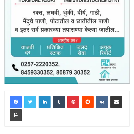
LinkedIn
Tumblr
Pinterest
Reddit
VKontakte
Share via Email
Print