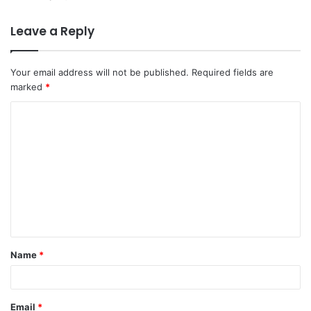
Leave a Reply
Your email address will not be published.
Required fields are
marked
*
C
o
m
m
e
n
t
Name
*
*
Email
*