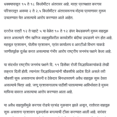
धक्क्यापासून १५ ते १८ किलोमीटर अंतरावर आहे. मात्र प्रत्यक्षात करगाव
परिसरातून अवघ्या २ ते २.५ किलोमीटर अंतरावरूनच मोठ्या प्रमाणावर मुरूम
उचलण्यात येत असल्याचे आरोप करण्यात आले आहेत.
दररोज रात्री १२ ते पहाटे ५ या वेळेत १० ते १२ डंपर बेधडकपणे मुरूम वाहतूक
करत असल्याने गौण खनिज वाहतुकीवरील कायदेशीर बंदीचा उघडपणे भंग होत आहे.
महसूल प्रशासन, पोलीस प्रशासन, प्रांत कार्यालय व आरटीओ विभाग याकडे
जाणीवपूर्वक दुर्लक्ष करत असल्याचा गंभीर आरोप राष्ट्रीय जनमंच पक्षाने केला आहे.
या संदर्भात राष्ट्रीय जनमंच पक्षाने दि. ११ डिसेंबर रोजी जिल्हाधिकाऱ्यांकडे लेखी
तक्रार दिली होती. त्यानंतर जिल्हाधिकाऱ्यांनी चौकशीचे आदेश दिले असले तरी
चौकशी सुरू असतानाच कंपनी व ठेकेदार बिनधास्तपणे अवैध वाहतूक सुरू ठेवत
असल्याचे चित्र आहे. जणू प्रशासनालाच पाठीशी घातल्याच्या आविर्भावात हे मुरूम
माफिया वावरत असल्याचा आरोप करण्यात आला आहे.
या अवैध वाहतुकीमुळे करगाव रोडचे प्रचंड नुकसान झाले असून, रातोरात वाहतूक
सुरू असताना प्रशासन मूकदर्शक बनल्याची टीका करण्यात आली आहे. वारंवार