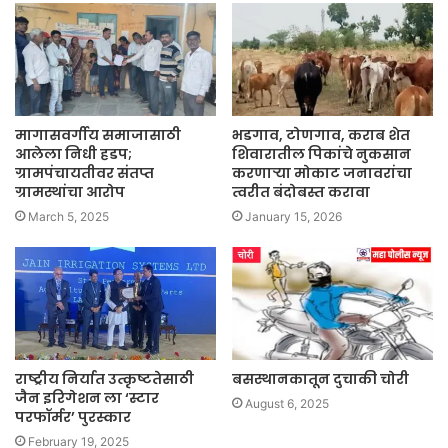
मागासवर्गीय समाजासाठी
भडगाव, टोणगाव, कराब शेत
आलेला निधी हडप;
शिवारातील पिकांचे नुकसान
ग्रामपंचायतीवर संतप्त
करणाऱ्या मोकाट जनावरांचा
ग्रामस्थांचा आरोप
त्वरीत बंदोबस्त करावा
March 5, 2025
January 15, 2026
राष्ट्रीय निर्यात उत्कृष्टतेसाठी
बसस्थानकातून दुचाकी चोरी
जैन इरिगेशन ला ‘स्टार
August 6, 2025
परफॉर्मर’ पुरस्कार
February 19, 2025