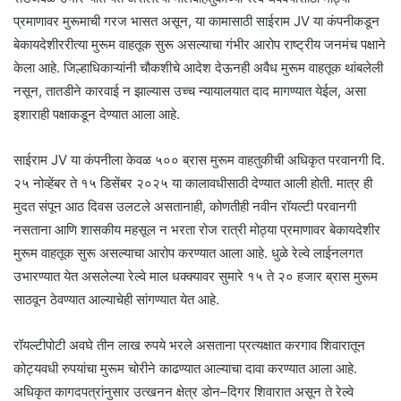
प्रमाणावर मुरूमाची गरज भासत असून, या कामासाठी साईराम JV या कंपनीकडून
बेकायदेशीररीत्या मुरूम वाहतूक सुरू असल्याचा गंभीर आरोप राष्ट्रीय जनमंच पक्षाने
केला आहे. जिल्हाधिकाऱ्यांनी चौकशीचे आदेश देऊनही अवैध मुरूम वाहतूक थांबलेली
नसून, तातडीने कारवाई न झाल्यास उच्च न्यायालयात दाद मागण्यात येईल, असा
इशाराही पक्षाकडून देण्यात आला आहे.
साईराम JV या कंपनीला केवळ ५०० ब्रास मुरूम वाहतुकीची अधिकृत परवानगी दि.
२५ नोव्हेंबर ते १५ डिसेंबर २०२५ या कालावधीसाठी देण्यात आली होती. मात्र ही
मुदत संपून आठ दिवस उलटले असतानाही, कोणतीही नवीन रॉयल्टी परवानगी
नसताना आणि शासकीय महसूल न भरता रोज रात्री मोठ्या प्रमाणावर बेकायदेशीर
मुरूम वाहतूक सुरू असल्याचा आरोप करण्यात आला आहे. धुळे रेल्वे लाईनलगत
उभारण्यात येत असलेल्या रेल्वे माल धक्क्यावर सुमारे १५ ते २० हजार ब्रास मुरूम
साठवून ठेवण्यात आल्याचेही सांगण्यात येत आहे.
रॉयल्टीपोटी अवघे तीन लाख रुपये भरले असताना प्रत्यक्षात करगाव शिवारातून
कोट्यवधी रुपयांचा मुरूम चोरीने काढण्यात आल्याचा दावा करण्यात आला आहे.
अधिकृत कागदपत्रांनुसार उत्खनन क्षेत्र डोन–दिगर शिवारात असून ते रेल्वे