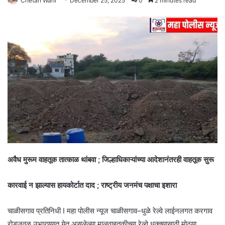
Chetan Wani
December 25, 2025
0
2 minutes read
अवैध मुरूम वाहतूक तात्काळ थांबवा ; जिल्हाधिकाऱ्यांच्या आदेशानंतरही वाहतूक सुरू
कारवाई न झाल्यास हायकोर्टात दाद ; राष्ट्रीय जनमंच पक्षाचा इशारा
चाळीसगाव प्रतिनिधी I महा पोलीस न्यूज चाळीसगाव–धुळे रेल्वे लाईनलगत करगाव
रोडजवळ उभारण्यात येत असलेल्या मालवाहतुकीच्या रेल्वे धक्क्यासाठी मोठ्या