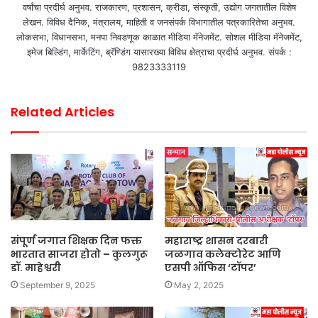
वर्षांचा प्रदीर्घ अनुभव. राजकारण, प्रशासन, क्रीडा, संस्कृती, उद्योग जगतातील विशेष
लेखन. विविध दैनिक, मंत्रालय, माहिती व जनसंपर्क विभागातील पत्रकारितेचा अनुभव.
लोकसभा, विधानसभा, मनपा निवडणूक काळात मीडिया मॅनेजमेंट. सोशल मीडिया मॅनेजमेंट,
इमेज बिल्डिंग, मार्केटिंग, ब्रॅण्डिंग यासारख्या विविध क्षेत्राचा प्रदीर्घ अनुभव. संपर्क :
9823333119
Related Articles
संपूर्ण जगात शिक्षक दिन फक्त
महाराष्ट्र शासन दरबारी
भारतात साजरा होतो – कुलगुरू
जळगाव कलेक्टोरेट आणि
डॉ. माहेश्वरी
एसपी ऑफिस ‘टॉपर’
September 9, 2025
May 2, 2025