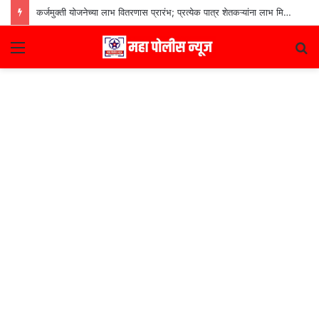
कर्जमुक्ती योजनेच्या लाभ वितरणास प्रारंभ; प्रत्येक पात्र शेतकऱ्यांना लाभ मिळणार– मुख्यमंत्री देवेंद्र फडणवीस
Menu
S
fo