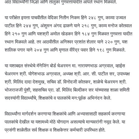
आठ विद्यार्थ्यांनी जिल्हा आणि तालुका गुणवत्तायादीत आपले स्थान मिळवले.
या परीक्षेत इयत्ता पाचवीतील वेदिका नितीन निकम हिने २४८ गुण, काव्या उज्वल
पाटील हिने २४४ गुण, अंशुमन अंगद ढाकणे याने २१८ गुण, काव्य मनोज कोतवाल
हिने २१० गुण आणि यशश्री अमोल खेडकर हिने १८४ गुण मिळवत गुणवत्ता यादीत
स्थान मिळवले आहे. तर आठवीतील अनिश्वर प्रशांत शेलार याने २२० गुण, यश
शालिक पगार याने २०४ गुण आणि मृणाल वीरेंद्र पवार हिने १९८ गुण मिळवले.
या यशाबद्दल संस्थेचे मॅनेजिंग बोर्ड चेअरमन मा. नारायणभाऊ अग्रवाल, व्हाईस
चेअरमन श्री. योगेशभाऊ अग्रवाल, अध्यक्ष श्री. आर. सी. पाटील सर, उपाध्यक्ष
श्री. मिलिंद दादा देशमुख, सचिव डॉ. विनोदजी कोतकर, शाळेचे चेअरमन श्री.
भोजराजजी पुंशी, सहसचिव प्रा. डॉ. मिलिंद बिल्दीकर सर यांच्यासह शाळा समिती
सदस्यांनी विद्यार्थ्यांचे, शिक्षकांचे व पालकांचे मन:पूर्वक अभिनंदन केले.
विद्यार्थ्यांना मार्गदर्शन करणाऱ्या शिक्षकांचे आणि अभ्यासासाठी सहकार्य करणाऱ्या
पालकांचे देखील या यशामध्ये मोठे योगदान असल्याचे मान्यवरांनी नमूद केले. या
प्रसंगी शाळेतील सर्व शिक्षक व शिक्षकेत्तर कर्मचारी उपस्थित होते.