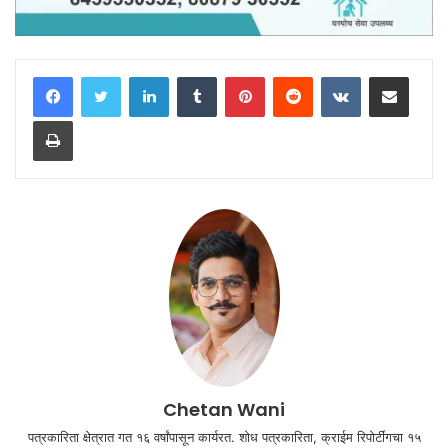
LinkedIn
Tumblr
Pinterest
Reddit
VKontakte
Share via Email
Print
Chetan Wani
पत्रकारिता क्षेत्रात गत १६ वर्षांपासून कार्यरत. शोध पत्रकारिता, क्राईम रिपोर्टींगचा १५