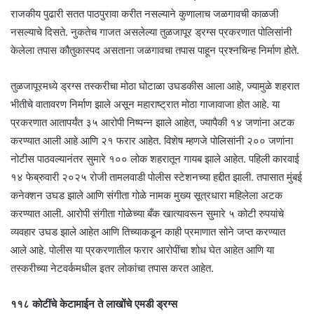
राजकीय पुढारी सतत पाठपुरावा करीत नसल्याने कुणालाच जळगावची काळजी
नसल्याचे दिसते. नुकतेच गाजत असलेल्या तुळजापूर ड्रग्स प्रकरणात पोलिसांनी
केलेला तपास कौतुकास्पद असताना जळगावचा तपास पाहून प्रश्नचिन्ह निर्माण होते.
तुळजापूरमध्ये ड्रग्स तस्करीचा मोठा घोटाळा उघडकीस आला आहे, ज्यामुळे शहरात
भीतीचे वातावरण निर्माण झाले असून महाराष्ट्रात मोठा गाजावाजा होत आहे. या
प्रकरणात आतापर्यंत ३५ आरोपी निष्पन्न झाले आहेत, ज्यापैकी १४ जणांना अटक
करण्यात आली आहे आणि २१ फरार आहेत. विशेष म्हणजे पोलिसांनी २०० जणांना
नोटीस पाठवल्यानंतर सुमारे १०० लोक शहरातून गायब झाले आहेत. पहिली कारवाई
१४ फेब्रुवारी २०२५ रोजी तामलवाडी पोलीस स्टेशनच्या हद्दीत झाली. तपासात मुंबई
कनेक्शन उघड झाले आणि संगीता गोळे नामक मुख्य सूत्रधारा महिलेला अटक
करण्यात आली. आरोपी संगीता गोळेच्या बँक खात्यावरून सुमारे ५ कोटी रुपयांचे
व्यवहार उघड झाले आहेत आणि तिच्याकडून काही प्रमाणात सोने जप्त करण्यात
आले आहे. पोलीस या प्रकरणातील फरार आरोपींचा शोध घेत आहेत आणि या
तस्करीच्या नेटवर्कमधील इतर लोकांचा तपास करत आहेत.
११८ कोटींचे केटामाईन ते लाखोंचे एमडी ड्रग्स