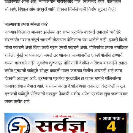
ठोठावण्यात आला आहे. न्यायालयाने गौरीप्रसाद पाल, नित्यानंद थेवर, कांतीलाल
सोनवणे, विशाल सोमनाथपुरी आणि विकास चिंचोले यांची निर्दोष सुटका केली.
जळगावचा तपास थांबला का?
जळगाव जिल्ह्यात आजवर झालेल्या ड्रग्सच्या प्रत्येक कारवाई तपासाचे धागेदोरे
शेवटपर्यंत गवसत संपूर्ण साखळी तोडण्यात पोलिसांना यश आलेले नाही. हजारो किलो
गांजा पकडणे असो किंवा काही ग्राम एमडी पकडणे असो. पोलिसांचा तपास मर्यादितच
राहिला. मुंबईच्या पथकाला जमले तर आजवर जळगावातील एकही पोलीस ठाण्याने
करून दाखवले नाही. नुकतेच तुळजापूर पोलिसांनी देखील अतिशय बारकाईने तपास
करीत गुन्ह्याची पाळेमुळे शोधून काढली मात्र जळगाव पोलीस अद्यापही आहे त्याच
ठिकाणी अडकून आहे. ड्रग्सच्या प्रत्येक गुन्ह्यातील हा तपास म्हणजे पोलिसांच्या
कामावर संशय घेणारा आहे. सामान्य जनता देखील अशा तपासाला कंटाळली असून
ड्रग्सची पाळेमुळे पोलिसांनी उखडून फेकावी अशीच अपेक्षा प्रत्येक सुज्ञ जळगावकर
व्यक्त करीत आहे.