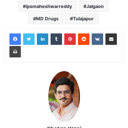
ipsmaheshwarreddy
Jalgaon
MD Drugs
Tulajapur
LinkedIn
Tumblr
Pinterest
Reddit
VKontakte
Share via Email
Print