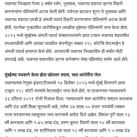
जळगाव जिल्ह्यात गेल्या ३ वर्षात रावेर, भुसावळ, जळगाव शहरात ड्रग्स विक्री
करणाऱ्यांना पोलिसांनी अटक केली होती. रावेरला ब्राऊन शुगर ते भुसावळ आणि
जळगाव शहरात एमडी हे अंमली पदार्थ विक्री करणाऱ्यांना पोलिसांनी अटक केली
होती. प्रत्येक गुन्ह्यातील आरोपीकडून लाखोंचा मुद्देमाल पोलिसांनी जप्त केला होता.
२०१३ मध्ये मुंबईच्या अंमली पदार्थ संचालनालयाने छापा टाकत जळगाव शहरातील
एमआयडीसी आणि उमाळा जवळील कंपनीतून तब्बल ११८ कोटींचे केटामाईन हे
अंमली पदार्थ हस्तगत केले होते. आजवरची जळगाव जिल्ह्यातील ही सर्वात मोठी
कारवाई आहे. जळगाव शहरातील ड्रग्स कनेक्शन तेव्हा पहिल्यांदा समोर आले होते.
मुंबईच्या पथकाने केला होता खोलवर तपास, सात आरोपींना जेल
जळगावच्या रेणुका इंडस्ट्रीजमध्ये १४ डिसेंबर २०१३ मध्ये मुंबई विभागाने छापा
टाकून ११८ कोटी रुपयांचे केटामाईन जप्त केले होते. या प्रकरणात न्यायालयाने
२६ एप्रिल २०१९ रोजी निकाल दिला. न्यायालयाने सात आरोपींना सश्रम कारावास
आणि दंड अशी शिक्षा सुनावली आहे, तसेच २७ लाख ५० हजार रुपयांची रक्कम
राज्य सरकारच्या महसुलात जमा करण्याचे आदेश दिले आहेत. विशाल पुरी याला १३
वर्षे कारावास आणि १.७५ लाख दंड, वरुण कुमार तिवारी याला १० वर्षे कारावास
आणि १ लाख दंड, तर श्रीनिवास राव याला १२ वर्षे कारावास आणि १.५ लाख दंड