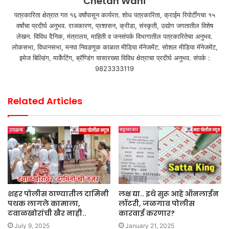
Chetan Wani
पत्रकारिता क्षेत्रात गत १६ वर्षांपासून कार्यरत. शोध पत्रकारिता, क्राईम रिपोर्टींगचा १५
वर्षांचा प्रदीर्घ अनुभव. राजकारण, प्रशासन, क्रीडा, संस्कृती, उद्योग जगतातील विशेष
लेखन. विविध दैनिक, मंत्रालय, माहिती व जनसंपर्क विभागातील पत्रकारितेचा अनुभव.
लोकसभा, विधानसभा, मनपा निवडणूक काळात मीडिया मॅनेजमेंट. सोशल मीडिया मॅनेजमेंट,
इमेज बिल्डिंग, मार्केटिंग, ब्रॅण्डिंग यासारख्या विविध क्षेत्राचा प्रदीर्घ अनुभव. संपर्क :
9823333119
Related Articles
शहर पोलीस ठाण्यातील दामिनी
लक्ष द्या.. इथे सुरू आहे ऑनलाईन
पथक लागले कामाला,
लॉटरी, जळगाव पोलीस
टवाळखोरांची खैर नाही..
कारवाई करणार?
July 9, 2025
January 21, 2025