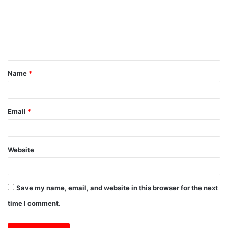
m
e
n
t
Name
*
*
Email
*
Website
Save my name, email, and website in this browser for the next
time I comment.