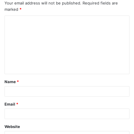
Your email address will not be published.
Required fields are
marked
*
C
o
m
m
e
n
t
Name
*
*
Email
*
Website