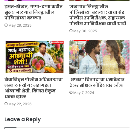
हसत-खेळत, गप्पा-टप्पा करीत
जळगाव जिल्ह्यातील
सुरूय जळगाव जिल्ह्यातील
पोलिसांच्या बदल्या : वाचा ग्रेड
पोलिसांच्या बदल्या!
पोलीस उपनिरीक्षक, सहाय्यक
पोलीस उपनिरीक्षक यांची यादी
May 29, 2025
May 30, 2025
सेवानिवृत्त पोलीस अधिकाऱ्याचा
‘अप्सरा’ चित्रपटाचा धमाकेदार
भन्नाट प्रयोग : महागड्या
ट्रेलर सोशल मीडियावर लॉन्च
आंब्याची शेती, किंमत ऐकून
May 7, 2024
थक्क व्हाल!
May 22, 2026
Leave a Reply