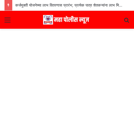
कर्जमुक्ती योजनेच्या लाभ वितरणास प्रारंभ; प्रत्येक पात्र शेतकऱ्यांना लाभ मिळणार– मुख्यमंत्री देवेंद्र फडणवीस
Menu
S
fo