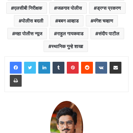
एलसीबी निरीक्षक
जळगाव पोलीस
ड्रग्स प्रकरण
पोलीस बदली
बबन आव्हाड
मंगेश चव्हाण
महा पोलीस न्यूज
राहुल गायकवाड
संदीप पाटील
स्थानिक गुन्हे शाखा
LinkedIn
Tumblr
Pinterest
Reddit
VKontakte
Share via Email
Print