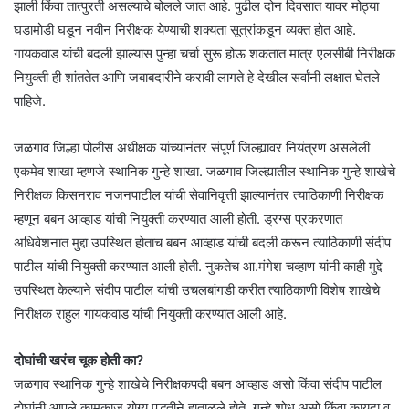
झाली किंवा तात्पुरती असल्याचे बोलले जात आहे. पुढील दोन दिवसात यावर मोठ्या
घडामोडी घडून नवीन निरीक्षक येण्याची शक्यता सूत्रांकडून व्यक्त होत आहे.
गायकवाड यांची बदली झाल्यास पुन्हा चर्चा सुरू होऊ शकतात मात्र एलसीबी निरीक्षक
नियुक्ती ही शांततेत आणि जबाबदारीने करावी लागते हे देखील सर्वांनी लक्षात घेतले
पाहिजे.
जळगाव जिल्हा पोलीस अधीक्षक यांच्यानंतर संपूर्ण जिल्ह्यावर नियंत्रण असलेली
एकमेव शाखा म्हणजे स्थानिक गुन्हे शाखा. जळगाव जिल्ह्यातील स्थानिक गुन्हे शाखेचे
निरीक्षक किसनराव नजनपाटील यांची सेवानिवृत्ती झाल्यानंतर त्याठिकाणी निरीक्षक
म्हणून बबन आव्हाड यांची नियुक्ती करण्यात आली होती. ड्रग्स प्रकरणात
अधिवेशनात मुद्दा उपस्थित होताच बबन आव्हाड यांची बदली करून त्याठिकाणी संदीप
पाटील यांची नियुक्ती करण्यात आली होती. नुकतेच आ.मंगेश चव्हाण यांनी काही मुद्दे
उपस्थित केल्याने संदीप पाटील यांची उचलबांगडी करीत त्याठिकाणी विशेष शाखेचे
निरीक्षक राहुल गायकवाड यांची नियुक्ती करण्यात आली आहे.
दोघांची खरंच चूक होती का?
जळगाव स्थानिक गुन्हे शाखेचे निरीक्षकपदी बबन आव्हाड असो किंवा संदीप पाटील
दोघांनी आपले कामकाज योग्य पद्धतीने हाताळले होते. गुन्हे शोध असो किंवा कायदा व