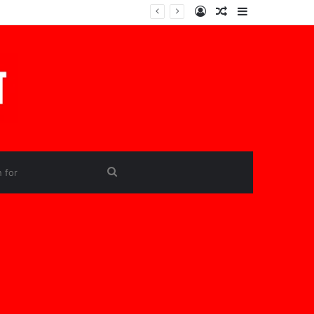
Log
Random
Sidebar
In
Article
Search
for