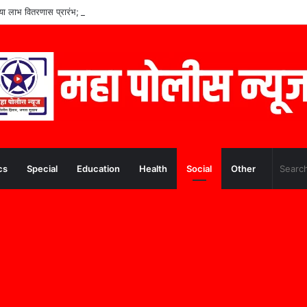
च्या लाभ वितरणास प्रारंभ; प्रत्येक पात्र शेतकऱ्यांना लाभ मिळणार– मुख्यमंत्री देवेंद्र फडणवीस
cs
Special
Education
Health
Social
Other