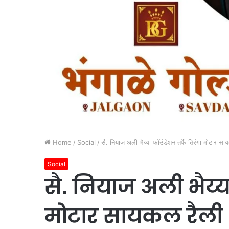
Home
/
Social
/
सै. नियाज अली भैय्या फॉउंडेशन तर्फे तिरंगा मोटार स
Social
सै. नियाज अली भैय्या
मोटार सायकल रैली