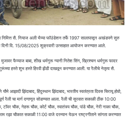
िना निमित्त सै. नियाज अली भैय्या फॉउंडेशन तर्फे 1997 सालापासून अखंडपणे सुरु
त्र्य दिनी दि. 15/08/2025 शुक्रवारी उत्साहात आयोजन करण्यात आले.
रू मुजावर फैय्याज बाबा, शीख धर्मगुरू ग्यानी नितेश सिंग, ख्रिश्चन धर्मगुरू फादर
गुरूंच्या हस्ते शुभ हस्ते हिरवी झेंडी दाखवून करण्यात आली. या रैलीचे नेतृत्व सै.
ने यौमे आझादी झिंदाबाद, हिंदुस्थान झिंदाबाद, भारतीय स्वतंत्रता दिवस चिरायू होवो,
्ण रैली चा मार्ग दणाणून सोडण्यात आला. रैली ची सुरवात सकाळी ठीक 10:00
वर चौक, नेहरू चौक, कोर्ट चौक, स्वातंत्र्य चौक, पांडे चौक, नेरी नाका चौक,
ाम रझा चौकात सकाळी 11:00 वाजे दरम्यान येऊन राष्ट्रगीताने सांगता करण्यात