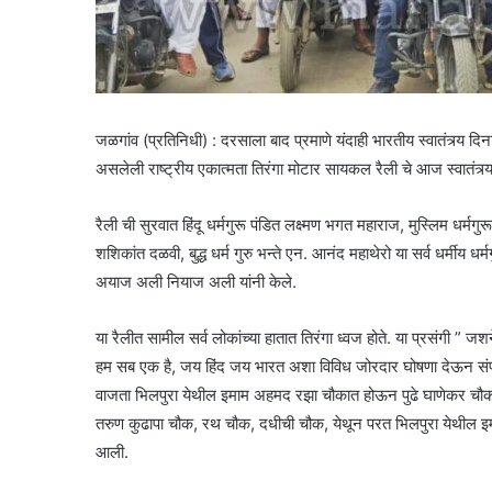
जळगांव (प्रतिनिधी) : दरसाला बाद प्रमाणे यंदाही भारतीय स्वातंत्र्य द
असलेली राष्ट्रीय एकात्मता तिरंगा मोटार सायकल रैली चे आज स्वातं
रैली ची सुरवात हिंदू धर्मगुरू पंडित लक्ष्मण भगत महाराज, मुस्लिम धर्मगु
शशिकांत दळवी, बुद्ध धर्म गुरु भन्ते एन. आनंद महाथेरो या सर्व धर्मीय धर्म
अयाज अली नियाज अली यांनी केले.
या रैलीत सामील सर्व लोकांच्या हातात तिरंगा ध्वज होते. या प्रसंगी ” जश
हम सब एक है, जय हिंद जय भारत अशा विविध जोरदार घोषणा देऊन संपूर
वाजता भिलपुरा येथील इमाम अहमद रझा चौकात होऊन पुढे घाणेकर चौक, टॉ
तरुण कुढापा चौक, रथ चौक, दधीची चौक, येथून परत भिलपुरा येथील इम
आली.