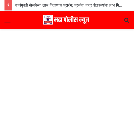
कर्जमुक्ती योजनेच्या लाभ वितरणास प्रारंभ; प्रत्येक पात्र शेतकऱ्यांना लाभ मिळणार– मुख्यमंत्री देवेंद्र फडणवीस
Menu
S
fo