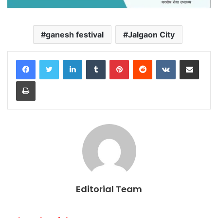
ganesh festival
Jalgaon City
LinkedIn
Tumblr
Pinterest
Reddit
VKontakte
Share via Email
Print
Editorial Team