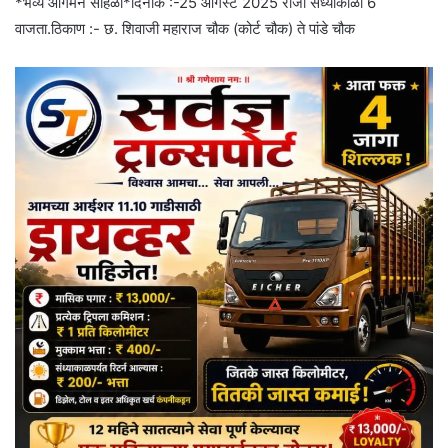
*भव्य आगमन सोहळा*दिनांक :-25 ऑगस्ट 2025 रोजी संध्याकाळी 6
वाजता.ठिकाण :- छ. शिवाजी महाराज चौक (कोर्ट चौक) ते पांडे चौक