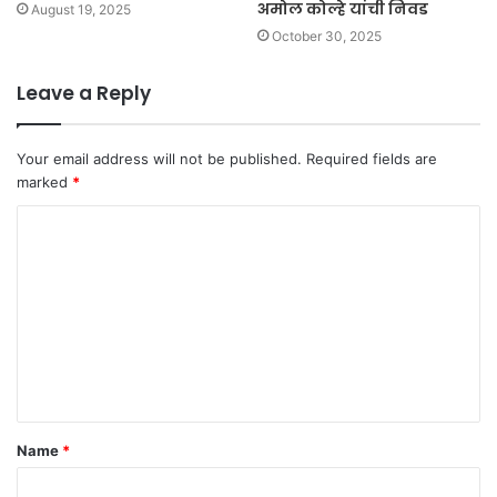
अमोल कोल्हे यांची निवड
August 19, 2025
October 30, 2025
Leave a Reply
Your email address will not be published.
Required fields are
marked
*
C
o
m
m
e
n
t
Name
*
*