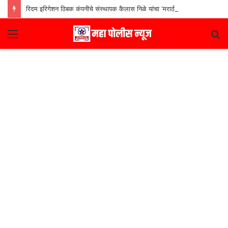
रिदम इरिगेशन ठिबक कंपनीचे संस्थापक कैलास निळे यांचा ‘मराठी उद्योजक पुरस्कार
Menu
S
fo