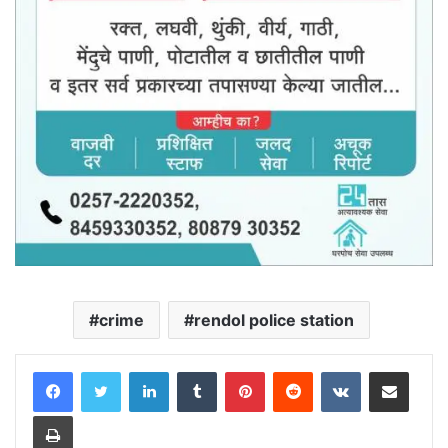
crime
rendol police station
LinkedIn
Tumblr
Pinterest
Reddit
VKontakte
Share via Email
Print