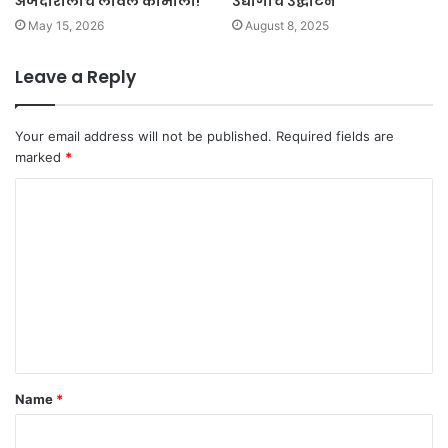
अर्जदारालाच लावले कामाला!
उद्योगाचे उद्घाटन
May 15, 2026
August 8, 2025
Leave a Reply
Your email address will not be published.
Required fields are
marked
*
C
o
m
m
e
n
t
Name
*
*