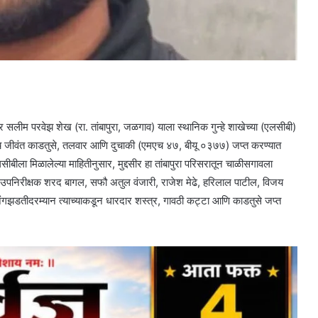
र सलीम परवेझ शेख (रा. तांबापुरा, जळगाव) याला स्थानिक गुन्हे शाखेच्या (एलसीबी)
पाच जीवंत काडतुसे, तलवार आणि दुचाकी (एमएच ४७, बीयू ०३७७) जप्त करण्यात
ीबीला मिळालेल्या माहितीनुसार, मुद्दसीर हा तांबापुरा परिसरातून चाळीसगावला
े उपनिरीक्षक शरद बागल, सफौ अतुल वंजारी, राजेश मेढे, हरिलाल पाटील, विजय
गझडतीदरम्यान त्याच्याकडून धारदार शस्त्र, गावठी कट्टा आणि काडतुसे जप्त