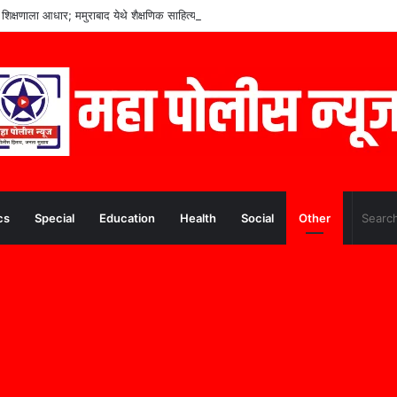
ंच्या शिक्षणाला आधार; ममुराबाद येथे शैक्षणिक साहित्याचे वाटप
cs
Special
Education
Health
Social
Other