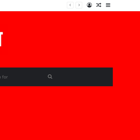
Log
Random
Sidebar
In
Article
Search
for