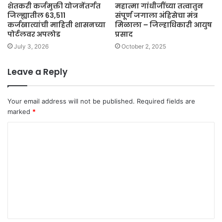
शेतकरी कर्जमुक्ती योजनेंतर्गत
महात्मा गांधीजींच्या तत्वातुन
जिल्ह्यातील 63,511
संपूर्ण जगाला अंहिसेचा मंत्र
कर्जखात्यांची माहिती शासनच्या
मिळाला – जिल्हाधिकारी आयुष
पोर्टलवर अपलोड
प्रसाद
July 3, 2026
October 2, 2025
Leave a Reply
Your email address will not be published.
Required fields are
marked
*
C
o
m
m
e
n
t