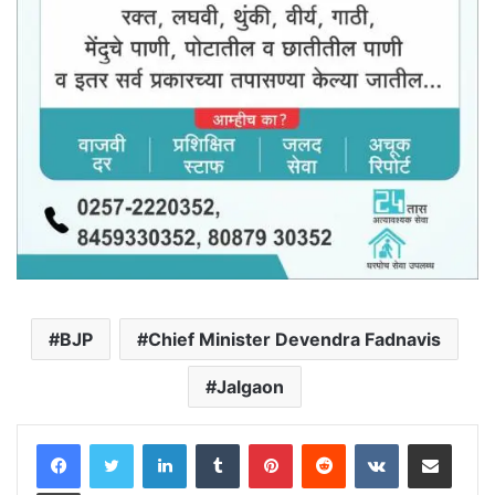
BJP
Chief Minister Devendra Fadnavis
Jalgaon
LinkedIn
Tumblr
Pinterest
Reddit
VKontakte
Share via Email
Print