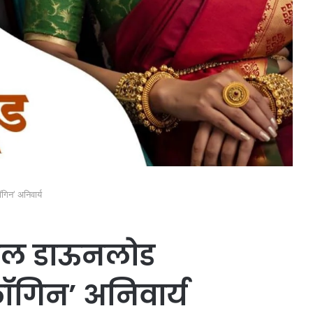
िन’ अनिवार्य
िल डाऊनलोड
ॉगिन’ अनिवार्य