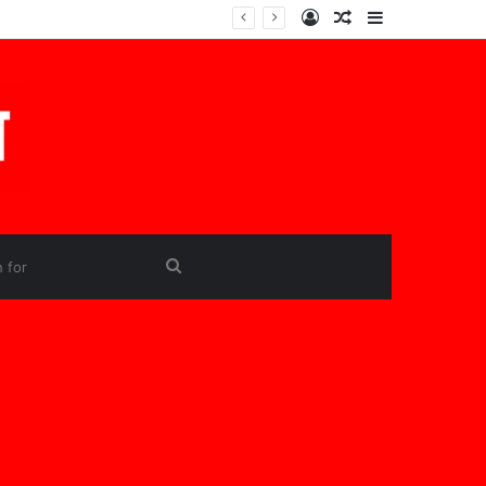
Log
Random
Sidebar
In
Article
Search
for