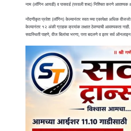
नाम (लॉगिन आयडी) व पासवर्ड (परवली शब्द) निश्चित करणे आवश्यक आह
नोंदणीकृत प्रवेश (लॉगिन) केल्यानंतर स्वतःच्या एकापेक्षा अधिक वीजज
केल्यानंतर १२ अंकी ग्राहक क्रमांक लक्षात ठेवण्याची आवश्यकता नाह
सद्यस्थिती पाहणे, वीज बिलांचा भरणा, पत्ता बदलणे व इतर सर्व ऑनलाइन 