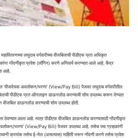
ी महावितरणच्या लघुदाब वर्गवारीच्या वीजबिलाची पीडीएफ प्रत अधिकृत
ा नोंदणीकृत प्रवेश (लॉगिन) करणे अनिवार्य करण्यात आले आहे. केंद्र
ला आहे.
ल ‘वीजदेयक अवलोकन/भरणा’ (View/Pay Bill) पेजवर लघुदाब वर्गवारीतील
 वीजबिलाची पीडीएफ प्रत ऑनलाइन डाऊनलोड करण्याची सोय उपलब्ध करून देण्यात
न वीजबिल डाऊनलोड करण्याची सोय उपलब्ध होती.
ला ठेवण्यात आला आहे. मात्र पीडीएफ वीजबिल डाऊनलोड करण्यासाठी नोंदणीकृत
 अवलोकन/भरणा’ (View/Pay Bill) पेजवर उपलब्ध आहे. तसेच ज्या ग्राहकांनी
रमणध्वनी क्रमांक तसेच ई-मेल (असल्यास) माहिती भरून नोंदणी करणे तसेच प्रवेश