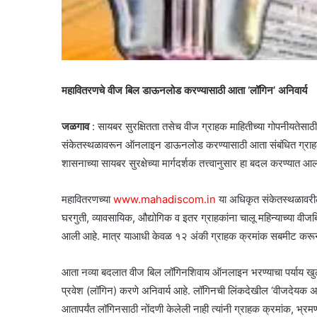
महावितरणचे वीज बिल डाऊनलोड करण्यासाठी आता ‘लॉगिन’ अनिवार्य
जळगाव
: सायबर सुरक्षितता तसेच वीज ग्राहक माहितीच्या गोपनीयतेसाठ
संकेतस्थळावरून ऑनलाइन डाऊनलोड करण्यासाठी आता संबंधित ग्राहकांन
शासनाच्या सायबर सुरक्षेच्या मार्गदर्शक तत्त्वानुसार हा बदल करण्यात आ
महावितरणच्या
www.mahadiscom.in
या अधिकृत संकेतस्थळावरी
घरगुती, व्यावसायिक, औद्योगिक व इतर ग्राहकांना चालू महिन्याच्या
आली आहे. मात्र याआधी केवळ १२ अंकी ग्राहक क्रमांक सबमीट करू
आता नव्या बदलात वीज बिल लॉगिनशिवाय ऑनलाइन भरण्याचा पर्याय खु
प्रवेश (लॉगिन) करणे अनिवार्य आहे. लॉगिनची लिंकदेखील ‘वीजदेयक
आतापर्यंत लॉगिनसाठी नोंदणी केलेली नाही त्यांनी ग्राहक क्रमांक, भ्