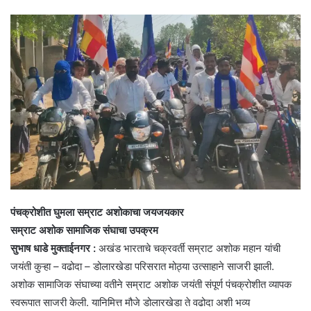
पंचक्रोशीत घुमला सम्राट अशोकाचा जयजयकार
सम्राट अशोक सामाजिक संघाचा उपक्रम
सुभाष धाडे
मुक्ताईनगर :
अखंड भारताचे चक्रवर्ती सम्राट अशोक महान यांची
जयंती कुऱ्हा – वढोदा – डोलारखेडा परिसरात मोठ्या उत्साहाने साजरी झाली.
अशोक सामाजिक संघाच्या वतीने सम्राट अशोक जयंती संपूर्ण पंचक्रोशीत व्यापक
स्वरूपात साजरी केली. यानिमित्त मौजे डोलारखेडा ते वढोदा अशी भव्य