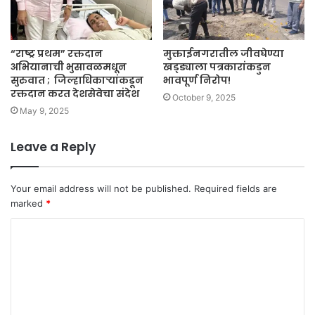
“राष्ट्र प्रथम” रक्तदान
मुक्ताईनगरातील जीवघेण्या
अभियानाची भुसावळमधून
खड्ड्याला पत्रकारांकडुन
सुरुवात ; जिल्हाधिकाऱ्यांकडून
भावपूर्ण निरोप!
रक्तदान करत देशसेवेचा संदेश
October 9, 2025
May 9, 2025
Leave a Reply
Your email address will not be published.
Required fields are
marked
*
C
o
m
m
e