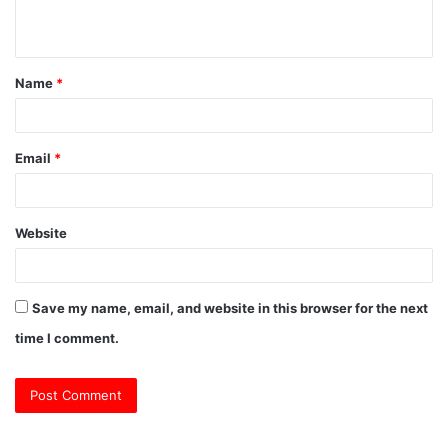
n
t
Name
*
*
Email
*
Website
Save my name, email, and website in this browser for the next
time I comment.