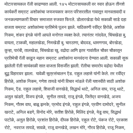
मोटारसायकल रॅली काढण्यात आली. १४५ मोटारसायकली वर स्वार होऊन तीनशे
कार्यकर्ते सम्राट अशोकांचा जयजयकार करत परिसरातील गावातून मानवतावादी व
जनकल्याणकारी विचार समाजात रुजवत फिरले. डोलारखेडा येथे सकाळी साडे दहा
वाजता सम्राट अशोकांच्या प्रतिमेचे पूजन झाले. याठिकाणी रवींद्र हिरोळे, अशोक
निकम, शंकर इंगळे यांनी आपले मनोगत व्यक्त केले. त्यानंतर नांदवेल, चिंचखेडा बु.
वायला, टाकळी, महालखेडा, निमखेडी बु. चारठाणा, बोदवड, धामणगाव, बोरखेडा,
कुऱ्हा, पारंबी, तालखेडा, चिंचखेडा खु. वढोदा आणि इतर गावांतील चौका चौकातून
प्रतिमेची रॅली काढुन महान सम्राट अशोकांना मानवंदना देण्यात आली. सकाळी सुरू
झालेली रॅली सायंकाळी सात वाजता विसर्जीत झाली. रॅलीचा समारोप वढोदा येथील
बुद्ध विहारावर झाला. यावेळी सूत्रसंचालन ऍड. राहुल लहासे यांनी केले. तर रवींद्र
हिरोळे, अशोक निकम, गणेश तायडे यांनी विचार मांडले रॅली यशस्वीते साठी अशोक
निकम, ऍड. राहुल लहासे, शिवाजी वानखेडे, सिद्धार्थ थाटे, अनिल वाघ, राजू थाटे,
अतुल खंडारे, विजय इंगळे, सुनील तायडे, राजू इंगळे, जितेंद्र वानखेडे, अजय
निकम, गौतम वाघ, बाळू झनके, प्रमोद इंगळे, राहुल इंगळे, प्रवीण दामोदरे, सुनील
खराटे, अनिल बडगे, विनोद मोरे, सतीश हिरोळे, मिलिंद इंगळे, येडू वाघ, सिद्धार्थ
पाटोळे, अतुल हिरोळे, प्रशांत हिरोळे, दीपक हिरोळे, राहुल रोटे, पंकज रोटे, प्रकाश
रोटे, नवराज तायडे, सावळे, राजू वानखेडे, लखन मोरे, गौरव हिरोळे, राजू निकम,