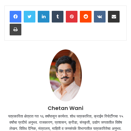
LinkedIn
Tumblr
Pinterest
Reddit
VKontakte
Share via Email
Print
Chetan Wani
पत्रकारिता क्षेत्रात गत १६ वर्षांपासून कार्यरत. शोध पत्रकारिता, क्राईम रिपोर्टींगचा १५
वर्षांचा प्रदीर्घ अनुभव. राजकारण, प्रशासन, क्रीडा, संस्कृती, उद्योग जगतातील विशेष
लेखन. विविध दैनिक, मंत्रालय, माहिती व जनसंपर्क विभागातील पत्रकारितेचा अनुभव.