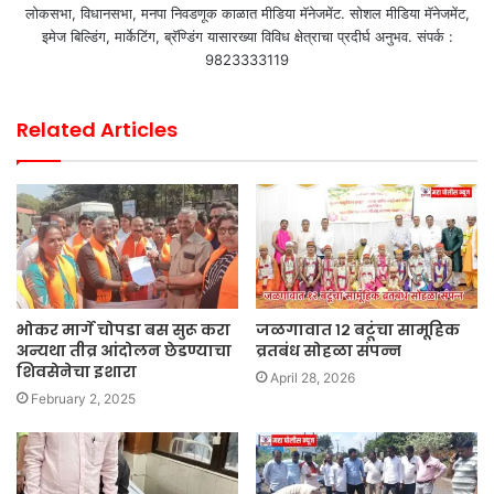
लोकसभा, विधानसभा, मनपा निवडणूक काळात मीडिया मॅनेजमेंट. सोशल मीडिया मॅनेजमेंट,
इमेज बिल्डिंग, मार्केटिंग, ब्रॅण्डिंग यासारख्या विविध क्षेत्राचा प्रदीर्घ अनुभव. संपर्क :
9823333119
Related Articles
भोकर मार्गे चोपडा बस सुरू करा
जळगावात १२ बटूंचा सामूहिक
अन्यथा तीव्र आंदोलन छेडण्याचा
व्रतबंध सोहळा संपन्न
शिवसेनेचा इशारा
April 28, 2026
February 2, 2025