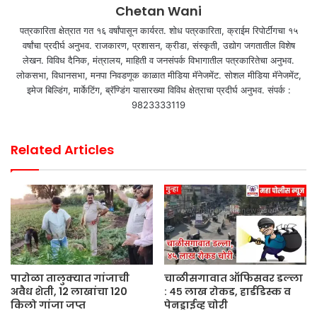
Chetan Wani
पत्रकारिता क्षेत्रात गत १६ वर्षांपासून कार्यरत. शोध पत्रकारिता, क्राईम रिपोर्टींगचा १५
वर्षांचा प्रदीर्घ अनुभव. राजकारण, प्रशासन, क्रीडा, संस्कृती, उद्योग जगतातील विशेष
लेखन. विविध दैनिक, मंत्रालय, माहिती व जनसंपर्क विभागातील पत्रकारितेचा अनुभव.
लोकसभा, विधानसभा, मनपा निवडणूक काळात मीडिया मॅनेजमेंट. सोशल मीडिया मॅनेजमेंट,
इमेज बिल्डिंग, मार्केटिंग, ब्रॅण्डिंग यासारख्या विविध क्षेत्राचा प्रदीर्घ अनुभव. संपर्क :
9823333119
Related Articles
पारोळा तालुक्यात गांजाची
चाळीसगावात ऑफिसवर डल्ला
अवैध शेती, 12 लाखांचा 120
: ४५ लाख रोकड, हार्डडिस्क व
किलो गांजा जप्त
पेनड्राईव्ह चोरी