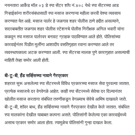
नयनतारा आर्केड मॉल ०३ डे स्पा सेंटर शॉप नं.४०८ येथे स्पा सेंटरच्या आड
गिऱ्हाईकांना शरीरसंबंधासाठी स्पा मसाज करणाऱ्या महीला करवी वेश्या व्यवसाय
करण्यात येत आहे. मसाज पार्लर हे जळगाव शहर पोलीस ठाणे हद्दीत असल्याने,
सदरबाबतीत जळगाव शहर पोलीस स्टेशनचे पोलीस निरीक्षक अनिल भवारी यांना
कळवुन स्पा मसाज पार्लरवर बनावट ग्राहक पाठविण्यात आले होते. पोलिसांच्या
कारवाईनंतर पिडीत मुलींना आशादीप वसतिगृहात रवाना करण्यात आले तर
व्यवस्थापकाला अटक करण्यात आली. स्पा सेंटरचा मालक पुणे कारागृहात असल्याची
माहिती तेव्हा समोर आली होती.
बी-टू-बी, हँड सर्व्हिसच्या नावाने गैरप्रकार
शहरात सुरू असलेल्या स्पा सेंटरमध्ये विविध प्रकारच्या मसाज सेवा पुरवल्या जातात.
प्रत्येक मसाजचे दर वेगवेगळे आहेत. काही स्पा सेंटरमध्ये सेवेचा दर दिल्यानंतर
खोलीत मसाज करताना संबंधित तरुणीकडून वेगळ्याच सेवेचे आमिष दाखवले जाते.
बी-टू-बी, शॉवर बाथ, हँड सर्व्हिसच्या नावाने गैरप्रकार देखील केले जातात. संबंधित
स्पा मालकांना देखील याबाबत कल्पना असते. पोलिसांनी केलेल्या एका कारवाईमध्ये
असाच प्रकार समोर आला होता. त्यामुळेच पोलिसांनी गुन्हा दाखल केला.