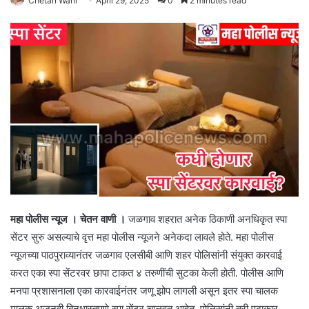
Chetan Wani
April 29, 2025
0
2 minutes read
महा पोलीस न्यूज । चेतन वाणी ।
जळगाव शहरात अनेक ठिकाणी अनधिकृत स्पा
सेंटर सुरु असल्याचे वृत्त महा पोलीस न्यूजने अनेकदा लावले होते. महा पोलीस
न्यूजच्या पाठपुराव्यानंतर जळगाव एलसीबी आणि शहर पोलिसांनी संयुक्त कारवाई
करत एका स्पा सेंटरवर छापा टाकत ४ तरुणींची सुटका केली होती. पोलीस आणि
मनपा प्रशासनाला एका कारवाईनंतर जणू झोप लागली असून इतर स्पा चालक
मालक अजूनही बिनधास्तपणे स्पा सेंटर चालवत आहेत. पोलिसांनी तरी पुढाकार