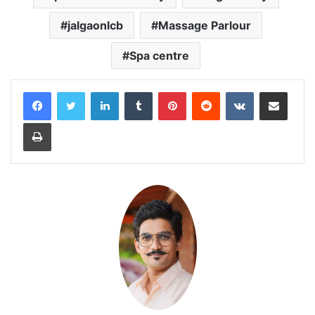
jalgaonlcb
Massage Parlour
Spa centre
LinkedIn
Tumblr
Pinterest
Reddit
VKontakte
Share via Email
Print