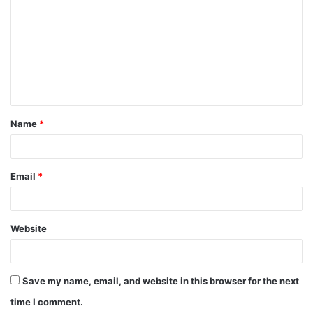
o
m
m
e
n
t
Name
*
*
Email
*
Website
Save my name, email, and website in this browser for the next
time I comment.